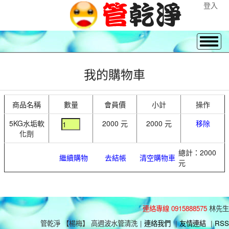
登入
我的購物車
商品名稱
數量
會員價
小計
操作
5KG水垢軟
2000 元
2000 元
移除
化劑
總計：2000
繼續購物
去結帳
清空購物車
元
連絡專線 0915888575
林先生
管乾淨 【楊梅】 高週波水管清洗
|
連絡我們
|
友情連結
|
RSS