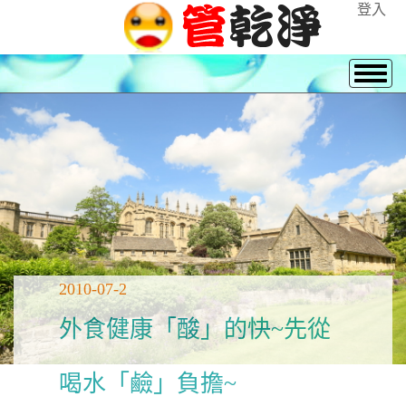
登入
2010-07-2
外食健康「酸」的快~先從
喝水「鹼」負擔~