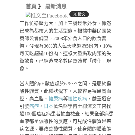
首頁
》
最新消息
工作忙碌壓力大，加上三餐經常外食，儼然
已成為都市人的生活型態。根據中華民國營
養師公會調查，2008年外食人口的飲食習
慣，發現有36%的人每天吃超過5份肉，10%
每天吃超過10份肉。這樣大量攝取肉類的失
衡飲食，已經造成多數民眾體質「酸化」現
象。
當人體的pH數值處於6.9～7之間，是屬於偏
酸性體質，此種狀況下，人較容易罹患高血
壓、高血脂、
糖尿病
等
慢性疾病
，嚴重還會
引發
癌症
。
日本
著名醫學博士柳澤文正曾找
過100個癌症病患者抽血檢查，結果全部病患
血液都呈偏酸性的反應，可見酸性體質是疾
病之源。要改善酸性體質，使身體的體液能