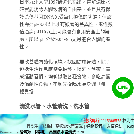
日本九州大學1997研究也指出，電解還原水
確實能消除人體致病的自由基，並且具有保
護遺傳基因DNA免受氧化損傷的功能；但鹼
性需達pH9.0以上才有顯著的差異性，鹼性數
值過高(pH10以上)可能會有食用安全上的疑
慮，所以 pH介於9.0～9.5是最適合人體的鹼
性。
要改善體內酸化環境，找回健康身體，除了
包括生活作息應避免抽菸、喝酒、熬夜，養
成運動習慣，均衡攝取各種食物，多吃高纖
及偏鹼性食物，不妨先從喝水為身體「鹼」
輕負擔！
清洗水管、水管清洗、洗水管
連絡專線 0915888575
林先生
管乾淨 【楊梅】 高週波水管清洗
|
連絡我們
|
友情連結
|
RSS
Powered by
管乾淨 【楊梅】 高週波水管清洗
4.20