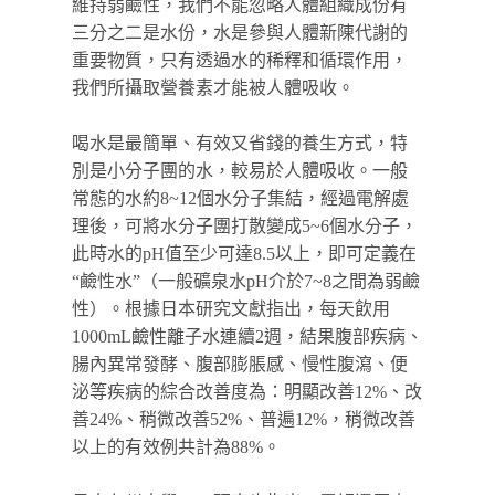
維持弱鹼性，我們不能忽略人體組織成份有
三分之二是水份，水是參與人體新陳代謝的
重要物質，只有透過水的稀釋和循環作用，
我們所攝取營養素才能被人體吸收。
喝水是最簡單、有效又省錢的養生方式，特
別是小分子團的水，較易於人體吸收。一般
常態的水約8~12個水分子集結，經過電解處
理後，可將水分子團打散變成5~6個水分子，
此時水的pH值至少可達8.5以上，即可定義在
“鹼性水”（一般礦泉水pH介於7~8之間為弱鹼
性）。根據日本研究文獻指出，每天飲用
1000mL鹼性離子水連續2週，結果腹部疾病、
腸內異常發酵、腹部膨脹感、慢性腹瀉、便
泌等疾病的綜合改善度為：明顯改善12%、改
善24%、稍微改善52%、普遍12%，稍微改善
以上的有效例共計為88%。