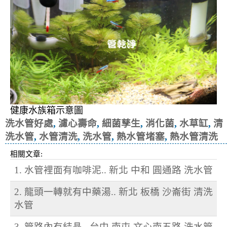
健康水族箱示意圖
洗水管好處
,
濾心壽命
,
細菌孳生
,
消化菌
,
水草缸
,
清
洗水管
,
水管清洗
,
洗水管
,
熱水管堵塞
,
熱水管清洗
相關文章:
1. 水管裡面有咖啡泥.. 新北 中和 圓通路 洗水管
2. 龍頭一轉就有中藥湯.. 新北 板橋 沙崙街 清洗
水管
3. 管路內有結晶.. 台中 南屯 文心南五路 洗水管