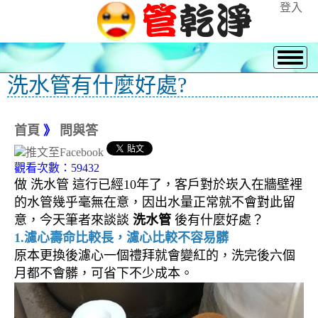
登入
洗水管有什麼好處?
首頁
》
問與答
觀看次數：59432
做 洗水管 這行已經10年了，客戶對於崁入在牆壁裡
的水管幾乎毫無在意，因出水量正常就不會對此留
意，今天筆者來談談
洗水管
後有什麼好處？
1.濾心壽命比較長，濾心比較不容易髒
原本更換後濾心一個禮拜就會變紅的，洗完後六個
月都不會髒，可省下不少成本。