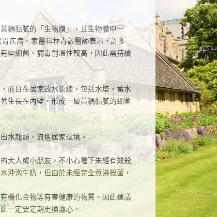
到黃稠黏膩的「生物膜」，且生物膜中一
腸胃疾病。家醫科林青穀醫師表示，許多
中有些細菌、病毒耐溫性較高，因此需持續
一，而且在居家飲水管線，包括水塔、蓄水
附著生長在內壁，形成一層黃稠黏膩的細菌
流出水龍頭，流進居家環境。
差的大人或小朋友，不小心喝下未經有效殺
泉水沖泡牛奶，但由於未經完全煮沸殺菌，
、有機化合物等有害健康的物質。因此建議
因此一定要定期更換濾心。