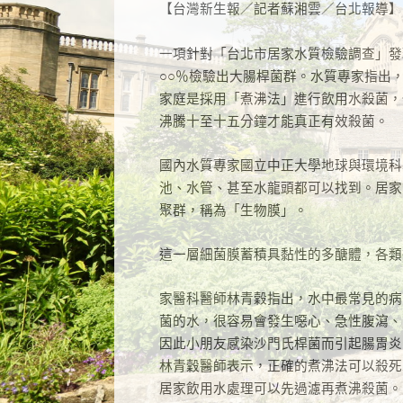
【台灣新生報／記者蘇湘雲／台北報導】
一項針對「台北市居家水質檢驗調查」發
○○
％檢驗出大腸桿菌群。水質專家指出
家庭是採用「煮沸法」進行飲用水殺菌，
沸騰十至十五分鐘才能真正有效殺菌。
國內水質專家國立中正大學地球與環境科
池、水管、甚至水龍頭都可以找到。居家
聚群，稱為「生物膜」。
這一層細菌膜蓄積具黏性的多醣體，各類
家醫科
醫師林青穀指出，水中最常見的病
菌的水，很容易會發生噁心、急性腹瀉、
因此小朋友感染沙門氏桿菌而引起腸胃炎
林青穀
醫師表示，正確的煮沸法可以殺死
居家飲用水處理可以先過濾再煮沸殺菌。