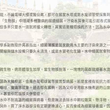
現，不論電梯大樓或舊公寓，都可在居家水塔或是水龍頭管壁採集
，「生物膜」中隱藏多種致病的腸道細菌，汙染水質後可能引起各式
但多半只要水一滾就將爐火轉熄，其實這是種錯誤的方法。因為水
學系副教授許昺慕指出，細菌薄膜是居家飲用水主要的汙染來源之
管線與儲水設備只要久未清洗，或是水管老化生鏽，水中細菌就會
微生物、病原體增生加厚，當生物膜脫落，一塊塊的菌群就順著水
菌為大腸桿菌、金黃色葡萄球菌等腸胃型病菌。若是家裡有抵抗力
嘔吐、腹痛等現象。過去即有案例，因為父母使用飲水機煮過的山
，甚至引起腦膜炎併發症。
水中不耐高溫的細菌與病毒，但是無法去除水中顆粒雜質、懸浮物
另外，買了淨水器卻沒有定期更換濾心，反而會成為細菌培養皿，