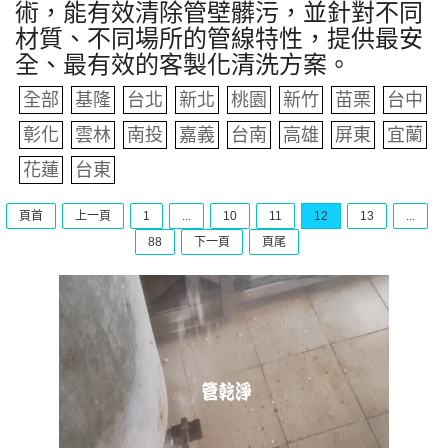
術，能有效清除管壁髒污，並針對不同
材質、不同場所的管線特性，提供最安
全、最有效的客製化清洗方案。
全部
基隆
台北
新北
桃園
新竹
苗栗
台中
彰化
雲林
南投
嘉義
台南
高雄
屏東
宜蘭
花蓮
台東
頁首
上一頁
1
...
10
11
12
13
...
88
下一頁
頁尾