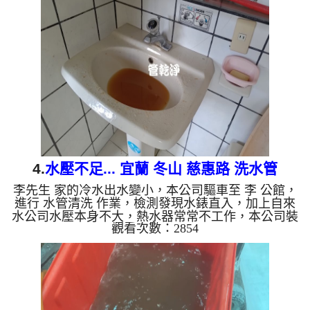
了。 如是自來水，如水管老化，會產生鐵鏽跟泥沙
堆積，洗出來的水就會是咖啡色，地下水含有氧化
錳，管壁上會結成黑色管垢，洗出來的水會跟石油一
樣黑，有些洗出綠色的水，是因為裡面有銅的物質，
生鏽產生銅綠，如是藍色的水，是因為水龍頭合金的
養化造成，有些水管洗...
4.
水壓不足... 宜蘭 冬山 慈惠路 洗水管
李先生 家的冷水出水變小，本公司驅車至 李 公館，
進行 水管清洗 作業，檢測發現水錶直入，加上自來
水公司水壓本身不大，熱水器常常不工作，本公司裝
觀看次數：2854
設 高周波水管清洗機，注入 檸檬酸 至水管，等了約
15分，開啟 水管清洗機 ，啟動 螺旋波 模式，一洗水
管就流出土色髒水，二個多小時後，水出水量恢復
了。 如是自來水，如水管老化，會產生鐵鏽跟泥沙
堆積，洗出來的水就會是咖啡色，地下水含有氧化
錳，管壁上會結成黑色管垢，洗出來的水會跟石油一
樣黑，有些洗出綠色的水，是因為裡面有銅的物質，