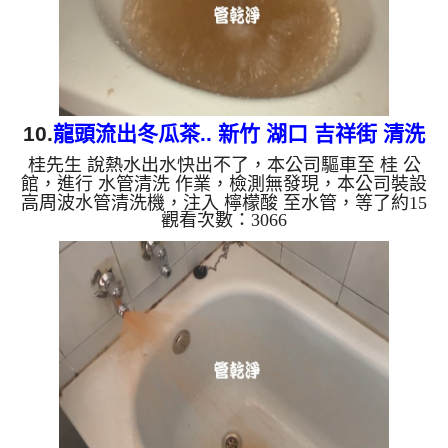
如是藍色的水，是...
10.
龍頭流出冬瓜茶.. 新竹 湖口 吉祥街 清洗
桂先生 說熱水出水快出不了，本公司驅車至 桂 公
水管
館，進行 水管清洗 作業，檢測無發現，本公司裝設
高周波水管清洗機，注入 檸檬酸 至水管，等了約15
觀看次數：3066
分，開啟 水管清洗機 ，啟動 螺旋波 模式，一洗水管
就流出髒水，突然流出冬瓜茶，伴隨惡臭，二個多小
時後，熱水出水量恢復了。 如是自來水，如水管老
化，會產生鐵鏽跟泥沙堆積，洗出來的水就會是咖啡
色，地下水含有氧化錳，管壁上會結成黑色管垢，洗
出來的水會跟石油一樣黑，有些洗出綠色的水，是因
為裡面有銅的物質，生鏽產生銅綠，如是藍色的水，
是因為水龍頭合金的...