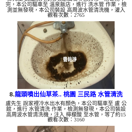
完，本公司驅車至 溫泉飯店，進行 洗水管 作業，檢
測並無發現，本公司裝設 高周波水管清洗機，灌入
觀看次數：2765
檸檬酸 至水管，等了約15分，開啟 水管清洗機 ，啟
動 螺旋波 模式，一洗就狂噴咖啡色髒水，洗個幾次
後，變成了黑色，八個小時後，出水總算變乾淨了。
如是自來水，如水管老化，會產生鐵鏽跟泥沙堆積，
洗出來的水就會是咖啡色，地下水含有氧化錳，管壁
上會結成黑色管垢，洗出來的水會跟石油一樣黑，有
些洗出綠色的水，是因為裡面有銅的物質，生鏽產生
銅綠，如是藍色的水...
8.
龍頭噴出仙草茶.. 桃園 三民路 水管清洗
盧先生 說家裡冷水出水有顏色，本公司驅車至 盧 公
館，進行 水管清洗 作業，檢測無發現，本公司裝設
高周波水管清洗機，注入 檸檬酸 至水管，等了約15
觀看次數：3160
分，開啟 水管清洗機 ，啟動 螺旋波 模式，一洗水管
就流黃水，突然流出黑色髒水，看起來跟仙草茶一
樣，二個多小時後，出水變乾淨出水量也變大了。