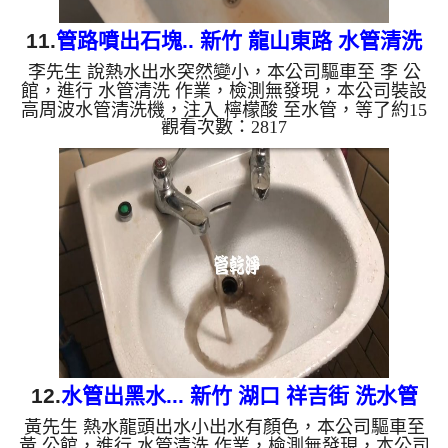
11.
管路噴出石塊.. 新竹 龍山東路 水管清洗
李先生 說熱水出水突然變小，本公司驅車至 李 公
館，進行 水管清洗 作業，檢測無發現，本公司裝設
高周波水管清洗機，注入 檸檬酸 至水管，等了約15
觀看次數：2817
分，開啟 水管清洗機 ，啟動 螺旋波 模式，一洗水管
就流出鐵鏽水，突然流出黑水，最後噴出石塊，二個
多小時後，熱水出水量恢復了。 如是自來水，如水
管老化，會產生鐵鏽跟泥沙堆積，洗出來的水就會是
咖啡色，地下水含有氧化錳，管壁上會結成黑色管
垢，洗出來的水會跟石油一樣黑，有些洗出綠色的
水，是因為裡面有銅的物質，生鏽產生銅綠，如是藍
色的水，是因為水龍頭合...
12.
水管出黑水... 新竹 湖口 祥吉街 洗水管
黃先生 熱水龍頭出水小出水有顏色，本公司驅車至
黃 公館，進行 水管清洗 作業，檢測無發現，本公司