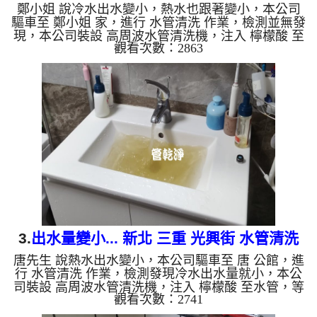
鄭小姐 說冷水出水變小，熱水也跟著變小，本公司
管
驅車至 鄭小姐 家，進行 水管清洗 作業，檢測並無發
現，本公司裝設 高周波水管清洗機，注入 檸檬酸 至
觀看次數：2863
水管，等了約15分，開啟 水管清洗機 ，啟動 螺旋
波 模式，一洗水管就噴出髒水，二個多小時後，出
水量恢復了。 如是自來水，如水管老化，會產生鐵
鏽跟泥沙堆積，洗出來的水就會是咖啡色，地下水含
有氧化錳，管壁上會結成黑色管垢，洗出來的水會跟
石油一樣黑，有些洗出綠色的水，是因為裡面有銅的
物質，生鏽產生銅綠，如是藍色的水，是因為水龍頭
合金的養化造成，有些...
3.
出水量變小... 新北 三重 光興街 水管清洗
唐先生 說熱水出水變小，本公司驅車至 唐 公館，進
行 水管清洗 作業，檢測發現冷水出水量就小，本公
司裝設 高周波水管清洗機，注入 檸檬酸 至水管，等
觀看次數：2741
了約15分，開啟 水管清洗機 ，啟動 螺旋波 模式，一
洗水管就流出泥水，二個多小時後，水出水量恢復