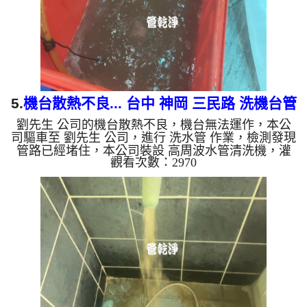
生鏽產生銅綠，如是藍...
5.
機台散熱不良... 台中 神岡 三民路 洗機台管
劉先生 公司的機台散熱不良，機台無法運作，本公
路
司驅車至 劉先生 公司，進行 洗水管 作業，檢測發現
管路已經堵住，本公司裝設 高周波水管清洗機，灌
觀看次數：2970
入 檸檬酸 至水管，等了約15分，開啟 水管清洗機 ，
啟動 螺旋波 模式，一開始就洗出泥水，還噴出牽絲
狀物體，四個多小時後，出水變乾淨出水量恢復，散
熱也正常了。 如是自來水，如水管老化，會產生鐵
鏽跟泥沙堆積，洗出來的水就會是咖啡色，地下水含
有氧化錳，管壁上會結成黑色管垢，洗出來的水會跟
石油一樣黑，有些洗出綠色的水，是因為裡面有銅的
物質，生鏽產生銅綠...