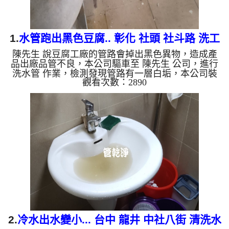
1.
水管跑出黑色豆腐.. 彰化 社頭 社斗路 洗工
陳先生 說豆腐工廠的管路會掉出黑色異物，造成產
廠管路
品出廠品管不良，本公司驅車至 陳先生 公司，進行
洗水管 作業，檢測發現管路有一層白垢，本公司裝
觀看次數：2890
設 高周波水管清洗機，灌了 五桶檸檬酸 ，等了約15
分，開啟 水管清洗機 ，啟動 水槌 模式，一開始就噴
出豆腐，還出現黑色異物，越洗就越多，四個多小時
後，出水變乾淨，管路拆開也乾淨了。 如是自來
水，如水管老化，會產生鐵鏽跟泥沙堆積，洗出來的
水就會是咖啡色，地下水含有氧化錳，管壁上會結成
黑色管垢，洗出來的水會跟石油一樣黑，有些洗出綠
色的水，是因為裡面有...
2.
冷水出水變小... 台中 龍井 中社八街 清洗水