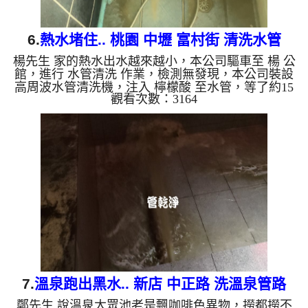
6.
熱水堵住.. 桃園 中壢 富村街 清洗水管
楊先生 家的熱水出水越來越小，本公司驅車至 楊 公
館，進行 水管清洗 作業，檢測無發現，本公司裝設
高周波水管清洗機，注入 檸檬酸 至水管，等了約15
觀看次數：3164
分，開啟 水管清洗機 ，啟動 螺旋波 模式，一洗水管
就流出泥水，還掉出不少異物，二個多小時後，熱水
出水量恢復了。 如是自來水，如水管老化，會產生
鐵鏽跟泥沙堆積，洗出來的水就會是咖啡色，地下水
含有氧化錳，管壁上會結成黑色管垢，洗出來的水會
跟石油一樣黑，有些洗出綠色的水，是因為裡面有銅
的物質，生鏽產生銅綠，如是藍色的水，是因為水龍
頭合金的養化造成...
7.
溫泉跑出黑水.. 新店 中正路 洗溫泉管路
鄭先生 說溫泉大眾池老是飄咖啡色異物，撈都撈不