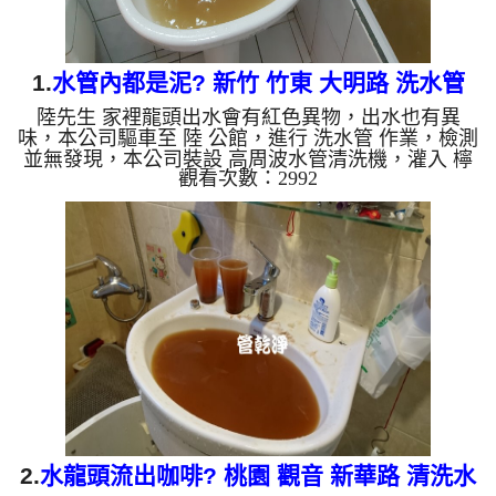
1.
水管內都是泥? 新竹 竹東 大明路 洗水管
陸先生 家裡龍頭出水會有紅色異物，出水也有異
味，本公司驅車至 陸 公館，進行 洗水管 作業，檢測
並無發現，本公司裝設 高周波水管清洗機，灌入 檸
觀看次數：2992
檬酸 至水管，等了約15分，開啟 水管清洗機 ，啟動
螺旋波 模式，一開始就洗髒水，突然流出髒水變的
混濁，越來就越濃郁，兩個多小時後，出水乾淨出水
量也變大了。 如是自來水，如水管老化，會產生鐵
鏽跟泥沙堆積，洗出來的水就會是咖啡色，地下水含
有氧化錳，管壁上會結成黑色管垢，洗出來的水會跟
石油一樣黑，有些洗出綠色的水，是因為裡面有銅的
物質，生鏽產生銅綠，...
2.
水龍頭流出咖啡? 桃園 觀音 新華路 清洗水