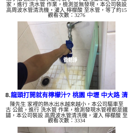
家，進行 洗水管 作業，檢測並無發現，本公司裝設
高周波水管清洗機，灌入 檸檬酸 至水管，等了約15
觀看次數：3276
分，開啟 水管清洗機 ，啟動 螺旋波 模式，剛洗就流
出黃色髒水，看起來跟甘蔗汁一樣，兩個多小時後，
出水量回復到剛入住的時候一樣了。 如是自來水，
如水管老化，會產生鐵鏽跟泥沙堆積，洗出來的水就
會是咖啡色，地下水含有氧化錳，管壁上會結成黑色
管垢，洗出來的水會跟石油一樣黑，有些洗出綠色的
水，是因為裡面有銅的物質，生鏽產生銅綠，如是藍
色的水，是因為水...
8.
龍頭打開就有檸檬汁? 桃園 中壢 中大路 清
陳先生 家裡的熱水出水越來越小，本公司驅車至
洗水管
古 公館，進行 洗水管 作業，檢測發現水管裡都是鐵
鏽，本公司裝設 高周波水管清洗機，灌入 檸檬酸 至
觀看次數：3334
水管，等了約15分，開啟 水管清洗機 ，啟動 螺旋
波 模式，剛洗水管就流出黃色髒水，越洗顏色就越
深，兩個多小時後，出水量恢復正常了。 如是自來