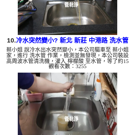
銅綠，如是藍色的...
10.
冷水突然變小? 新北 新莊 中港路 洗水管
蔡小姐 說冷水出水突然變小，本公司驅車至 蔡小姐
家，進行 洗水管 作業，檢測並無發現，本公司裝設
高周波水管清洗機，灌入 檸檬酸 至水管，等了約15
觀看次數：3255
分，開啟 水管清洗機 ，啟動 螺旋波 模式，剛洗就噴
出髒水，沒多久，顏色越洗越深，兩個多小時後，出
水乾淨出水量恢復了。 如是自來水，如水管老化，
會產生鐵鏽跟泥沙堆積，洗出來的水就會是咖啡色，
地下水含有氧化錳，管壁上會結成黑色管垢，洗出來
的水會跟石油一樣黑，有些洗出綠色的水，是因為裡
面有銅的物質，生鏽產生銅綠，如是藍色的水，是因
為水龍頭合金的養...