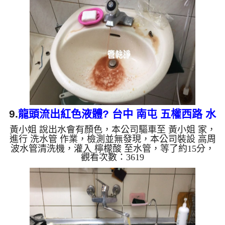
水，如水管老化，會產生鐵鏽跟泥沙堆積，洗出來的
水就會是咖啡色，地下水含有氧化錳，管壁上會結成
黑色管垢，洗出來的水會跟石油一樣黑，有些洗出綠
色的水，是因為裡面有銅的物質，生鏽產生銅綠，如
是藍色的水，是因為水龍...
9.
龍頭流出紅色液體? 台中 南屯 五權西路 水
黃小姐 說出水會有顏色，本公司驅車至 黃小姐 家，
管清洗
進行 洗水管 作業，檢測並無發現，本公司裝設 高周
波水管清洗機，灌入 檸檬酸 至水管，等了約15分，
觀看次數：3619
開啟 水管清洗機 ，啟動 螺旋波 模式，剛洗就流出鐵
鏽水，一下又流出黃綠色髒水，最後居然流出深紅色
鏽水，兩個多小時後，出水變乾淨出水量變大了。
如是自來水，如水管老化，會產生鐵鏽跟泥沙堆積，
洗出來的水就會是咖啡色，地下水含有氧化錳，管壁
上會結成黑色管垢，洗出來的水會跟石油一樣黑，有
些洗出綠色的水，是因為裡面有銅的物質，生鏽產生