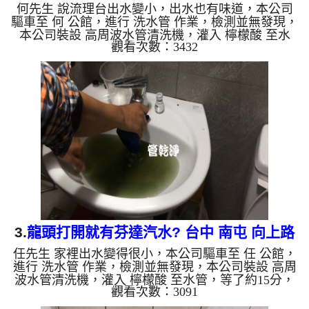
何先生 說流理台出水變小，出水也有味道，本公司
管
驅車至 何 公館，進行 洗水管 作業，檢測並無發現，
本公司裝設 高周波水管清洗機，灌入 檸檬酸 至水
觀看次數：3432
管，等了約15分，開啟 水管清洗機 ，啟動 螺旋波 模
式，一開始洗不出什麼，突然流出咖啡色髒水，看起
來與濃郁的咖啡一樣，兩個多小時後，出水變乾淨了
出水量也恢復了。 如是自來水，如水管老化，會產
生鐵鏽跟泥沙堆積，洗出來的水就會是咖啡色，地下
水含有氧化錳，管壁上會結成黑色管垢，洗出來的水
會跟石油一樣黑，有些洗出綠色的水，是因為裡面有
銅的物質，生鏽產生...
3.
龍頭打開就有芬達汽水? 台中 南屯 向上路
任先生 家裡出水變得很小，本公司驅車至 任 公館，
水管清洗
進行 洗水管 作業，檢測並無發現，本公司裝設 高周
波水管清洗機，灌入 檸檬酸 至水管，等了約15分，
觀看次數：3091
開啟 水管清洗機 ，啟動 螺旋波 模式，剛洗就流出綠
色髒水，看起來跟芬達汽水一樣，兩個多小時後，出