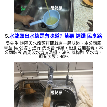
是藍色的水，是因為...
5.
水龍頭出水總是有味道? 苗栗 銅鑼 民享路
吳先生 說隔天水龍頭打開就有一股味道，本公司驅
清洗水管
車至 吳 公館，進行 洗水管 作業，檢測並無發現，本
公司裝設 高周波水管清洗機，灌入 檸檬酸 至水管，
觀看次數：4056
等了約15分，開啟 水管清洗機 ，啟動 螺旋波 模式，
剛洗水管就流出髒水，顏色越來越深，兩個多小時
後，出水變乾淨出水量也變大了。 如是自來水，如
水管老化，會產生鐵鏽跟泥沙堆積，洗出來的水就會
是咖啡色，地下水含有氧化錳，管壁上會結成黑色管
垢，洗出來的水會跟石油一樣黑，有些洗出綠色的
水，是因為裡面有銅的物質，生鏽產生銅綠，如是藍
色的水，是因為水龍頭...