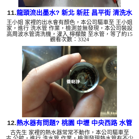
11.
龍頭流出墨水? 新北 新莊 昌平街 清洗水
王小姐 家裡的出水會有顏色，本公司驅車至 王小姐
管
家，進行 洗水管 作業，檢測並無發現，本公司裝設
高周波水管清洗機，灌入 檸檬酸 至水管，等了約15
觀看次數：3324
分，開啟 水管清洗機 ，啟動 螺旋波 模式，剛洗水管
就噴出黃色髒水，沒想到下一秒流出黑色的墨水，嚇
了大家一跳，兩個多小時後，出水變乾淨出水量也變
大了。 如是自來水，如水管老化，會產生鐵鏽跟泥
沙堆積，洗出來的水就會是咖啡色，地下水含有氧化
錳，管壁上會結成黑色管垢，洗出來的水會跟石油一
樣黑，有些洗出綠色的水，是因為裡面有銅的物質，
生鏽產生銅綠，如...
12.
熱水器有問題? 桃園 中壢 中央西路 水管
古先生 家裡的熱水器常常不動作，本公司驅車至
清洗
古 公館，進行 洗水管 作業，檢測發現熱水管有不少