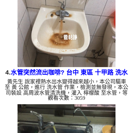
水乾淨了出水量也恢復了。 如是自來水，如水管老
化，會產生鐵鏽跟泥沙堆積，洗出來的水就會是咖啡
色，地下水含有氧化錳，管壁上會結成黑色管垢，洗
出來的水會跟石油一樣黑，有些洗出綠色的水，是因
為裡面有銅的物質，生鏽產生銅綠，如是藍色的水，
是因為水龍頭合金...
4.
水管突然流出咖啡? 台中 東區 十甲路 洗水
黃先生 說家裡熱水出水變得越來越小，本公司驅車
管
至 黃 公館，進行 洗水管 作業，檢測並無發現，本公
司裝設 高周波水管清洗機，灌入 檸檬酸 至水管，等
觀看次數：3059
了約15分，開啟 水管清洗機 ，啟動 螺旋波 模式，剛
洗就流出黃色髒水，突然流出了咖啡色的髒水，兩個
多小時後，出水變乾淨出水量回復了。 如是自來
水，如水管老化，會產生鐵鏽跟泥沙堆積，洗出來的
水就會是咖啡色，地下水含有氧化錳，管壁上會結成
黑色管垢，洗出來的水會跟石油一樣黑，有些洗出綠
色的水，是因為裡面有銅的物質，生鏽產生銅綠，如