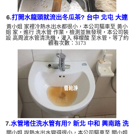
6.
打開水龍頭就流出冬瓜茶? 台中 北屯 大連
黃小姐 家裡冷熱水出水都很小，本公司驅車至 黃小
路 水管清洗
姐 家，進行 洗水管 作業，檢測並無發現，本公司裝
設 高周波水管清洗機，灌入 檸檬酸 至水管，等了約
觀看次數：3173
15分，開啟 水管清洗機 ，啟動 螺旋波 模式，剛洗就
流出髒水，顏色越來越深，看起來跟冬瓜茶一樣，兩
個多小時後，出水量回復了。 如是自來水，如水管
老化，會產生鐵鏽跟泥沙堆積，洗出來的水就會是咖
啡色，地下水含有氧化錳，管壁上會結成黑色管垢，
洗出來的水會跟石油一樣黑，有些洗出綠色的水，是
因為裡面有銅的物質，生鏽產生銅綠，如是藍色的
水，是因為水龍頭合...
7.
水管堵住洗水管有用? 新北 中和 興南路 洗
關小姐 說熱水出水變得很小，本公司驅車至 關小姐
水管