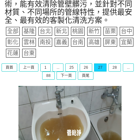
術，能有效清除管壁髒污，並針對不同
材質、不同場所的管線特性，提供最安
全、最有效的客製化清洗方案。
全部
基隆
台北
新北
桃園
新竹
苗栗
台中
彰化
雲林
南投
嘉義
台南
高雄
屏東
宜蘭
花蓮
台東
頁首
上一頁
1
...
25
26
27
28
...
88
下一頁
頁尾