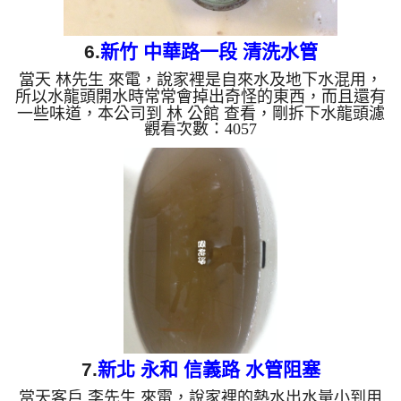
6.
新竹 中華路一段 清洗水管
當天 林先生 來電，說家裡是自來水及地下水混用，
所以水龍頭開水時常常會掉出奇怪的東西，而且還有
一些味道，本公司到 林 公館 查看，剛拆下水龍頭濾
觀看次數：4057
嘴，就發現一堆沉積物，如下圖，本公司迅速架起
水管清洗機 ，開始 清洗水管 ，綠水一直從水龍頭流
出，如下圖及影片，林先生 都不知道怎麼說，，洗
水管 過程堵住了好幾次，本公司改以特殊工法處
理， 水管清洗 約三小時後，出水量變大，水也不在
有異物， 林先生可正常用水了。 清洗水管, 水管清
洗, 洗水管, 熱水管堵塞, 熱水忽冷忽熱, 洗管...
7.
新北 永和 信義路 水管阻塞
當天客戶 李先生 來電，說家裡的熱水出水量小到用