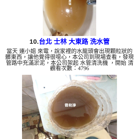
10.
台北 士林 大東路 洗水管
當天 連小姐 來電，說家裡的水龍頭會出現顆粒狀的
髒東西，讓他覺得很噁心，本公司到現場查看，發現
管路中充滿淤泥，本公司架起 水管清洗機 ，開始 清
觀看次數：4796
洗水管 ，泥水從水龍頭狂噴，馬上就掉出一堆髒東
西，像是泡沫紅茶，如下圖及影片，連小姐嚇了一
跳，原來水管裡面這麼髒，每天都用這髒水， 水管
清洗 約兩小時後，出水不在有髒東西， 連小姐能正
常用水了。 清洗水管, 水管清洗, 洗水管, 熱水管堵
塞, 熱水忽冷忽熱, 洗管路, 清管路 ...