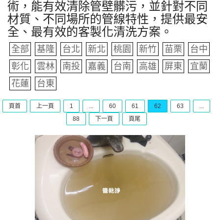
術，能有效清除管壁髒污，並針對不同
材質、不同場所的管線特性，提供最安
全、最有效的客製化清洗方案。
全部
基隆
台北
新北
桃園
新竹
苗栗
台中
彰化
雲林
南投
嘉義
台南
高雄
屏東
宜蘭
花蓮
台東
頁首
上一頁
1
...
60
61
62
63
...
88
下一頁
頁尾