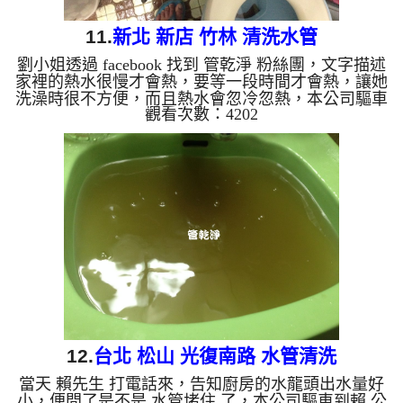
11.
新北 新店 竹林 清洗水管
劉小姐透過 facebook 找到 管乾淨 粉絲團，文字描述
家裡的熱水很慢才會熱，要等一段時間才會熱，讓她
洗澡時很不方便，而且熱水會忽冷忽熱，本公司驅車
觀看次數：4202
到 劉小姐 家裡檢測，發現管路裡面都是泥沙及鐵
鏽，所以水無法正常通過，，本公司架起 水管清洗
機 ，開始 清洗水管 ，鐵鏽水從水龍頭狂噴，馬上就
裝滿一杯黑水，如下圖及影片，劉小姐嚇一跳，水管
怎麼藏了這麼多東西，清洗水管 過程堵住了好幾
次，本公司改以特殊工法處理， 水管清洗 約兩小時
後，出水量變大， 劉小姐能痛快的洗澡了。 清洗...
12.
台北 松山 光復南路 水管清洗
當天 賴先生 打電話來，告知廚房的水龍頭出水量好
小，便問了是不是 水管堵住 了，本公司驅車到賴 公