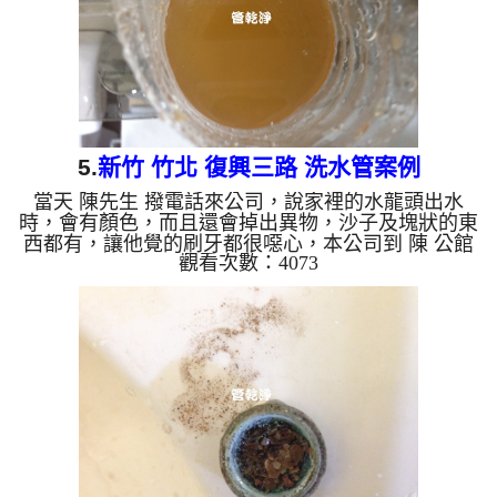
5.
新竹 竹北 復興三路 洗水管案例
當天 陳先生 撥電話來公司，說家裡的水龍頭出水
時，會有顏色，而且還會掉出異物，沙子及塊狀的東
西都有，讓他覺的刷牙都很噁心，本公司到 陳 公館
觀看次數：4073
查看，發現管路中都是泥沙，本公司迅速架起 水管
清洗機 ，開始 清洗水管 ，黃水一直從水龍頭流出，
如下圖及影片，陳先生 也拿起手起來拍照，髒水流
掉後還留有很多沉積物， 水管清洗 約兩小時後，出
水量變大，水也沒看到異物了， 陳先生可正常使用
水了。 清洗水管, 水管清洗, 洗水管, 熱水管堵塞, 熱
水忽冷忽熱, 洗管路, 清管路 ...