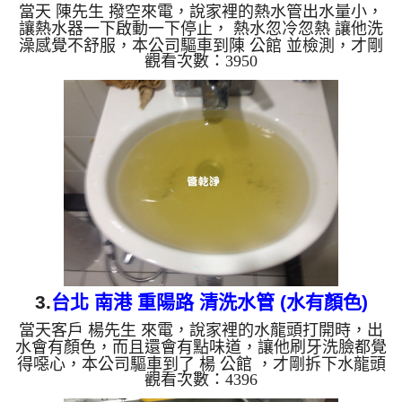
當天 陳先生 撥空來電，說家裡的熱水管出水量小，
讓熱水器一下啟動一下停止， 熱水忽冷忽熱 讓他洗
澡感覺不舒服，本公司驅車到陳 公館 並檢測，才剛
觀看次數：3950
拆下水龍頭濾嘴，就發現裡面有異物，如下圖，本公
司迅速架起 水管清洗機 ，開始 清洗水管 ，水龍頭就
噴出綠水，持續不斷，流理臺內還留有一粒粒異物，
如下圖及影片，陳先生 看了都覺得噁心， 水管清洗
約兩小時後，出水量變大， 陳先生可痛快的洗澡
了。 清洗水管, 水管清洗, 洗水管, 熱水管堵塞, 熱水
忽冷忽熱, 洗管路, 清管路 ...
3.
台北 南港 重陽路 清洗水管 (水有顏色)
當天客戶 楊先生 來電，說家裡的水龍頭打開時，出
水會有顏色，而且還會有點味道，讓他刷牙洗臉都覺
得噁心，本公司驅車到了 楊 公館 ，才剛拆下水龍頭
觀看次數：4396
上的濾嘴，就發現裡面有鐵鏽及其他沉積物，本公司
迅速架起 水管清洗機 ，開始 清洗水管 ，髒水一直從