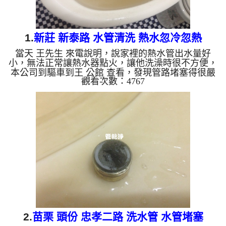
1.
新莊 新泰路 水管清洗 熱水忽冷忽熱
當天 王先生 來電說明，說家裡的熱水管出水量好
小，無法正常讓熱水器點火，讓他洗澡時很不方便，
本公司到驅車到王 公館 查看，發現管路堵塞得很嚴
觀看次數：4767
重，本公司迅速架起 水管清洗機 ，開始 清洗水管 ，
水龍頭狂噴黃水，如下圖及影片，王先生 覺得很不
舒服， 水管清洗 約兩小時後，出水量變大， 王先生
可痛快的洗澡了。 清洗水管, 水管清洗, 洗水管, 熱水
管堵塞, 熱水忽冷忽熱, 洗管路, 清管路 ...
2.
苗栗 頭份 忠孝二路 洗水管 水管堵塞