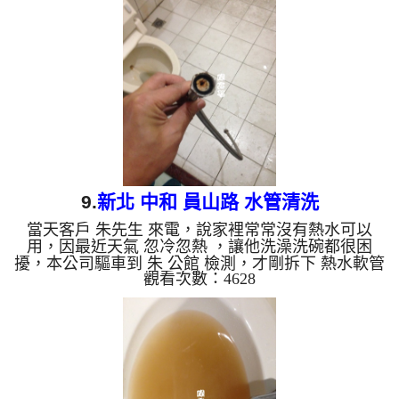
小時後，不在有髒水， 李先生總算能正常用水了。
清洗水管, 水管清洗, 洗水管, 熱水管堵塞, 熱水忽冷忽
熱, 洗管路, 清管路 ...
9.
新北 中和 員山路 水管清洗
當天客戶 朱先生 來電，說家裡常常沒有熱水可以
用，因最近天氣 忽冷忽熱 ，讓他洗澡洗碗都很困
擾，本公司驅車到 朱 公館 檢測，才剛拆下 熱水軟管
觀看次數：4628
，就發現管路裡面結了一層厚厚的碳酸鈣，所以水無
法正常通過，，本公司架起 水管清洗機 ，開始 清洗
水管 ，髒水狂噴，如下圖及影片，朱先生 感覺說不
出話來，清洗水管 過程堵住了好幾次，本公司改以
特殊工法處理， 水管清洗 約兩小時後，出水量變
大， 朱先生總算能正常使用熱水了。 清洗水管, 水管
清洗, 洗水管, 熱水管堵塞, 熱水忽冷忽熱...