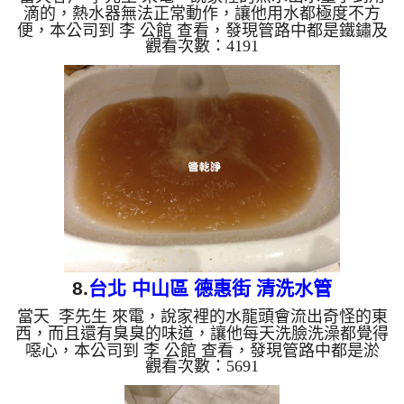
滴的，熱水器無法正常動作，讓他用水都極度不方
便，本公司到 李 公館 查看，發現管路中都是鐵鏽及
觀看次數：4191
異物，本公司架起 水管清洗機 ，開始 清洗水管 ，廢
水狂噴，如下圖及影片，李先生 看傻了眼，，清洗
水管 過程堵住了好幾次，本公司改以特殊工法處
理， 水管清洗 約兩小時後，出水量變大， 李先生終
於有熱水可以用了。 清洗水管, 水管清洗, 洗水管,
熱水管堵塞, 熱水忽冷忽熱, 洗管路, 清管路 ...
8.
台北 中山區 德惠街 清洗水管
當天 李先生 來電，說家裡的水龍頭會流出奇怪的東
西，而且還有臭臭的味道，讓他每天洗臉洗澡都覺得
噁心，本公司到 李 公館 查看，發現管路中都是淤
觀看次數：5691
泥，管路累積太多異物後，便從水龍頭流出了，本公
司架起 水管清洗機 ，開始 清洗水管 ，髒水狂噴，如
下圖及影片，李先生 嚇到叫了一聲， 水管清洗 約兩