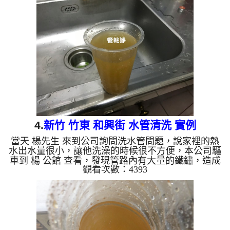
水龍頭流出，地上還留有一塊塊沉積物，如下圖及影
片，楊先生 不時說了OH MY GOD~了數次，髒水內
有很多沉積物， 水管清洗 約兩小時後，出水量變
大， 楊先生可安心的刷牙洗臉了。 清洗水管, 水管清
洗, 洗水管, 熱水管堵塞, 熱水忽冷...
4.
新竹 竹東 和興街 水管清洗 實例
當天 楊先生 來到公司詢問洗水管問題，說家裡的熱
水出水量很小，讓他洗澡的時候很不方便，本公司驅
車到 楊 公館 查看，發現管路內有大量的鐵鏽，造成
觀看次數：4393
管路內部堵塞，讓水不能順利通過，本公司迅速架起
水管清洗機 ，開始 清洗水管 ，髒水一直從水龍頭流
出，如下圖及影片，楊先生 看到大呼怎麼會這麼
髒，髒水流掉後還留有很多沉積物， 水管清洗 約兩
小時後，出水量變大， 楊先生可痛快的洗澡了。 清
洗水管, 水管清洗, 洗水管, 熱水管堵塞, 熱水忽冷忽
熱, 洗管路, 清管路 ...