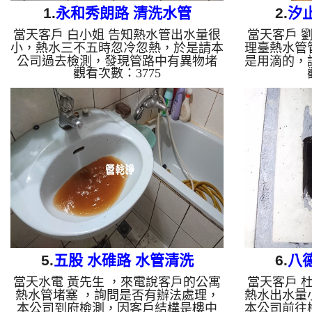
1.
永和秀朗路 清洗水管
2.
汐
當天客戶 白小姐 告知熱水管出水量很
當天客戶 
小，熱水三不五時忽冷忽熱，於是請本
理臺熱水管
公司過去檢測，發現管路中有異物堵
是用滴的，
觀看次數：3775
塞，於是本公司架起 水管清洗機 ，開
彎頭及三角
始 洗水管 過程中，管路噴出不同顏色
汙泥鐵鏽，
的髒水，如下圖， 水管清洗 約兩個多
於是本公司
小時，管路終於清洗乾淨，客戶終於能
水管 過程
正常能正常洗澡了。 清洗水管,水管清
改用特殊工
洗, 洗水管, 熱水管堵塞, 熱水忽冷忽熱
下圖， 水
...
中的鐵鏽終
常使用水了
水管, 熱水
5.
五股 水碓路 水管清洗
6.
八
當天水電 黃先生 ，來電說客戶的公寓
當天客戶 
熱水管堵塞 ，詢問是否有辦法處理，
熱水出水量
本公司到府檢測，因客戶結構是樓中
本公司前往