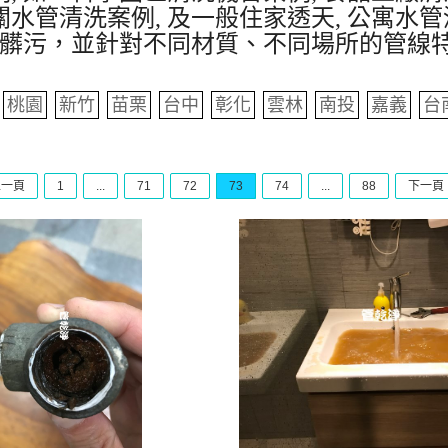
水管清洗案例, 及一般住家透天, 公寓水管
髒污，並針對不同材質、不同場所的管線
桃園
新竹
苗栗
台中
彰化
雲林
南投
嘉義
台
上一頁
1
...
71
72
73
74
...
88
下一頁