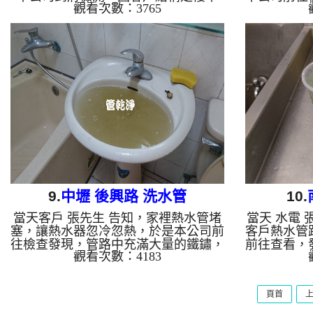
觀看次數：3765
樓，一樓有熱水，但二樓幾乎沒水，於
鐵鏽，如
是本公司架起 水管清洗機 ，開始 洗水
定，於是本
管 ， 管路不斷噴出髒的水，如下圖，
始 洗水管
清洗過程幾次 水管堵塞 兩次，本公司
下圖，過程
改用特殊工法， 水管清洗 約兩個多小
改用特殊工
時，客戶終於能在這冬天洗個舒服的洗
時，客戶終
澡了。 清洗水管,水管清洗, 洗水管, 熱
水管,水管清
水管堵塞, 熱水忽冷忽熱 ...
9.
中壢 後興路 洗水管
10.
當天客戶 張先生 告知，家裡熱水管堵
當天 水電
塞，讓熱水器忽冷忽熱，於是本公司前
客戶熱水管
往檢查發現，管路中充滿大量的鐵鏽，
前往查看，
觀看次數：4183
於是本公司架起 水管清洗機 ，開始 洗
於是本公司
水管 ， 管路不斷噴出髒水，如下圖，
水管 ， 
水管清洗 約兩個多小時，熱水管路出
一下就塞住
頁首
水就正常了。 清洗水管,水管清洗, 洗
公司改用特
水管, 熱水管堵塞, 熱水忽冷忽熱 ...
墨綠色水，