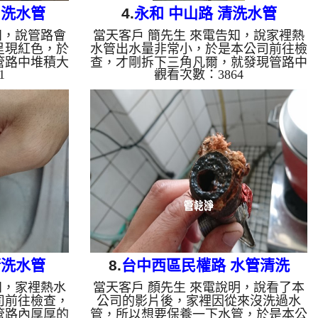
 洗水管
4.
永和 中山路 清洗水管
知，說管路會
當天客戶 簡先生 來電告知，說家裡熱
呈現紅色，於
水管出水量非常小，於是本公司前往檢
管路中堆積大
查，才剛拆下三角凡爾，就發現管路中
1
觀看次數：3864
 水管清洗機
大量的管垢，導致出水量非常小，如尿
斷噴出黃水，
尿般的大小，如下圖，於是本公司架起
個多小時，管
水管清洗機 ，開始 洗水管 ， 管路不
，客戶終於能
斷噴出髒的水，如下圖，清洗過程幾次
,水管清洗,
水管堵塞 數次，本公司改用特殊工
冷忽熱 ...
法， 水管清洗 約兩個多小時，客戶終
於能正常使用熱水了。 清洗水管,水管
清洗, 洗水管, 熱水管堵塞, 熱水忽冷忽
熱 ...
清洗水管
8.
台中西區民權路 水管清洗
知，家裡熱水
當天客戶 顏先生 來電說明，說看了本
司前往檢查，
公司的影片後，家裡因從來沒洗過水
管路內厚厚的
管，所以想要保養一下水管，於是本公