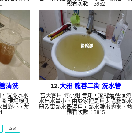
1
觀看次數：3952
 水管清洗機
司前往處理，才剛拆下三角凡爾，就發
斷噴出咖啡色
現管路嚴重堵塞，於是本公司架起 水
 約兩個多小
管清洗機 ，開始 洗水管 ， 管路不斷
澡了。 清洗
噴出髒水，如下圖， 水管清洗 約兩個
水管堵塞, 熱
多小時，客戶終於能安心用水。 清洗
水管,水管清洗, 洗水管, 熱水管堵塞, 熱
水忽冷忽熱 ...
水管清洗
12.
大雅 龍善二街 洗水管
問，說冷水水
當天客戶 何小姐 告知，家裡蓮蓬頭熱
，到現場檢測
水出水量小，由於家裡是用太陽能熱水
水量變小，於
器及電熱水器混用，熱水雖出的來，熱
4
觀看次數：3815
，開始 洗水
水量小到快無法洗澡，本公司前往檢
常出水了，但
測，發現管路出滿是鐵鏽及異物，於是
，如下圖，
本公司架起 水管清洗機 ，開始 洗水管
頁尾
，水管管路出
， 管路一下就塞住無法出水，本公司
管清洗, 洗
改用特殊工法來處理，管路噴出異物的