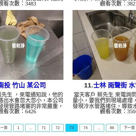
觀看次數：3483
觀看次數：382
下圖，當然熱水出水量不穩
碳酸鈣，於是本公司架起
公司架起 水管清洗機 ，開
，開始 洗水管 ， 管路不
 ， 管路不斷噴出髒的水，如
的水，如下圖， 水管清洗
好幾次 水管堵塞 ，本公司
時，客戶終於能好好的洗
法， 水管清洗 約兩個多小
水管,水管清洗, 洗水管, 熱
於能好好的洗澡了。 清洗
水忽冷忽熱 ...
洗, 洗水管, 熱水管堵塞, 熱
水忽冷忽熱 ...
南投 竹山 某公司
11.
士林 雨聲街 
 張先生 ，來電通知說，他的
當天客戶 蔡先生 來電詢
路出水會忽大忽小，本公司
量小，要我們到現場處理
發現管路堵塞的非常嚴重，
發現冷水管路堵住，導致
觀看次數：6426
觀看次數：350
架起 水管清洗機 ，開始 洗
是本公司架起 水管清洗機 
管路冒出鮮豔的藍色水，管路
管 ， 管路一下就打通正
管路無法出水，如下圖，本
管路一直噴出有顏色的水
上一頁
1
...
71
72
73
74
...
88
下一頁
殊工法來處理，管路改噴出
水管清洗 約兩個多小時
 水管清洗 約三個多小時，
水就正常了。 清洗水管,水