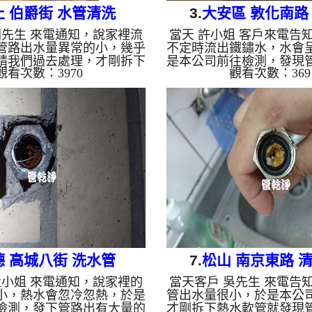
止 伯爵街 水管清洗
3.
大安區 敦化南路
劉先生 來電通知，說家裡流
當天 許小姐 客戶來電告
管路出水量異常的小，幾乎
不定時流出鐵鏽水，水會
請我們過去處理，才剛拆下
是本公司前往檢測，發現
觀看次數：3970
觀看次數：369
凡爾，就發現管路裡面都是
量管垢，於是本公司架起
水幾乎無法通過，如下圖，
，開始 洗水管 ， 管路不
架起 水管清洗機 ，開始 洗
如下圖， 水管清洗 約兩
中，管路堵住數次，本公司
路中的鐵鏽終於清洗乾淨
法，管路不斷噴出髒水，如
正常使用水了。 清洗水管
管清洗 約兩個多小時，管路
洗水管, 熱水管堵塞, 熱水忽
於清洗乾淨，客戶終於能正
。 清洗水管,水管清洗, 洗
管堵塞, 熱水忽冷忽熱 ...
德 高城八街 洗水管
7.
松山 南京東路 
杜小姐 來電通知，說家裡的
當天客戶 吳先生 來電告
小，熱水會忽冷忽熱，於是
管出水量很小，於是本公
檢測，發下管路出有大量的
才剛拆下熱水軟管就發現