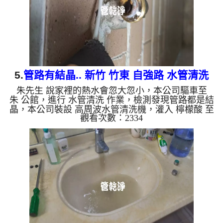
物質，生鏽產生銅...
5.
管路有結晶.. 新竹 竹東 自強路 水管清洗
朱先生 說家裡的熱水會忽大忽小，本公司驅車至
朱 公館，進行 水管清洗 作業，檢測發現管路都是結
晶，本公司裝設 高周波水管清洗機，灌入 檸檬酸 至
觀看次數：2334
水管，等了約15分，開啟 水管清洗機 ，啟動 螺旋
波 模式，一開始就流出白色泡沫水，兩個多小時
後，熱水出水恢復正常。 如是自來水，如水管老
化，會產生鐵鏽跟泥沙堆積，洗出來的水就會是咖啡
色，地下水含有氧化錳，管壁上會結成黑色管垢，洗
出來的水會跟石油一樣黑，有些洗出綠色的水，是因
為裡面有銅的物質，生鏽產生銅綠，如是藍色的水，
是因為水龍頭合金的養化造成...