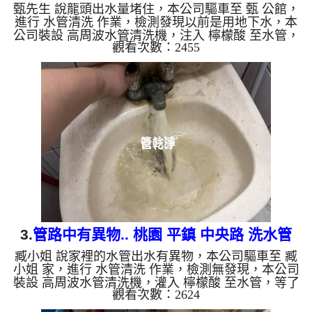
甄先生 說龍頭出水量堵住，本公司驅車至 甄 公館，
進行 水管清洗 作業，檢測發現以前是用地下水，本
公司裝設 高周波水管清洗機，注入 檸檬酸 至水管，
觀看次數：2455
等了約15分，開啟 水管清洗機 ，啟動 螺旋波 模式，
一洗水管就流出黑色髒水，看起來就像是醬油，越洗
顏色就越黑，兩個多小時後，出水量恢復正常了。
如是自來水，如水管老化，會產生鐵鏽跟泥沙堆積，
洗出來的水就會是咖啡色，地下水含有氧化錳，管壁
上會結成黑色管垢，洗出來的水會跟石油一樣黑，有
些洗出綠色的水，是因為裡面有銅的物質，生鏽產生
銅綠，如是藍色的...
3.
管路中有異物.. 桃園 平鎮 中央路 洗水管
臧小姐 說家裡的水管出水有異物，本公司驅車至 臧
小姐 家，進行 水管清洗 作業，檢測無發現，本公司
裝設 高周波水管清洗機，灌入 檸檬酸 至水管，等了
觀看次數：2624
約15分，開啟 水管清洗機 ，啟動 螺旋波 模式，一開
始就流出泥水，髒水源源不絕，兩個多小時後，出水