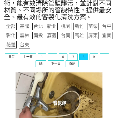
術，能有效清除管壁髒污，並針對不同
材質、不同場所的管線特性，提供最安
全、最有效的客製化清洗方案。
全部
基隆
台北
新北
桃園
新竹
苗栗
台中
彰化
雲林
南投
嘉義
台南
高雄
屏東
宜蘭
花蓮
台東
頁首
上一頁
1
...
6
7
8
9
...
88
下一頁
頁尾