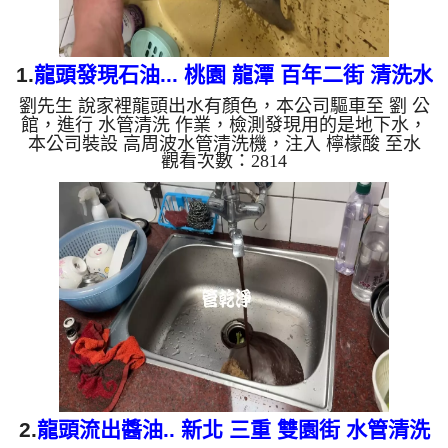
1.
龍頭發現石油... 桃園 龍潭 百年二街 清洗水
劉先生 說家裡龍頭出水有顏色，本公司驅車至 劉 公
管
館，進行 水管清洗 作業，檢測發現用的是地下水，
本公司裝設 高周波水管清洗機，注入 檸檬酸 至水
觀看次數：2814
管，等了約15分，開啟 水管清洗機 ，啟動 螺旋波 模
式，一洗水管就流出黑色髒水，越來越黑，就像是挖
到石油，四個多小時後，出水變乾淨出水量也變大
了。 如是自來水，如水管老化，會產生鐵鏽跟泥沙
堆積，洗出來的水就會是咖啡色，地下水含有氧化
錳，管壁上會結成黑色管垢，洗出來的水會跟石油一
樣黑，有些洗出綠色的水，是因為裡面有銅的物質，
生鏽產生銅綠，如是藍色...
2.
龍頭流出醬油.. 新北 三重 雙園街 水管清洗