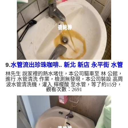
一樣濃郁，兩個多小時後，熱水出水從一滴都沒有便
正常出水了。 如是自來水，如水管老化，會產生鐵
鏽跟泥沙堆積，洗出來的水就會是咖啡色，地下水含
有氧化錳，管壁上會結成黑色管垢，洗出來的水會跟
石油一樣黑，有些洗出...
9.
水管流出珍珠咖啡.. 新北 新店 永平街 水管
林先生 說家裡的熱水堵住，本公司驅車至 林 公館，
清洗
進行 水管清洗 作業，檢測無發現，本公司裝設 高周
波水管清洗機，灌入 檸檬酸 至水管，等了約15分，
觀看次數：2691
開啟 水管清洗機 ，啟動 螺旋波 模式，一開始就流出
土色髒水，還掉出一顆顆異物，忽然顏色變咖啡色，
就像珍珠咖啡，兩個多小時後，出水變乾淨熱水出水
恢復正常了。 如是自來水，如水管老化，會產生鐵
鏽跟泥沙堆積，洗出來的水就會是咖啡色，地下水含
有氧化錳，管壁上會結成黑色管垢，洗出來的水會跟
石油一樣黑，有些洗出綠色的水，是因為裡面有銅的