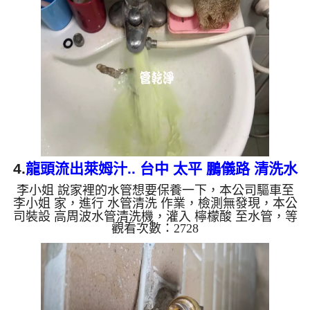
變乾淨出水量也變大了。 如是自來水，如水管老
化，會產生鐵鏽跟泥沙堆積，洗出來的水就會是咖啡
色，地下水含有氧化錳，管壁上會結成黑色管垢，洗
出來的水會跟石油一樣黑，有些洗出綠色的水，是因
為裡面有銅的物質，生鏽產生銅綠，如是藍色的水，
是因為水龍頭合金的...
4.
龍頭流出萊姆汁.. 台中 太平 鵬儀路 清洗水
李小姐 說家裡的水管想要保養一下，本公司驅車至
管
李小姐 家，進行 水管清洗 作業，檢測無發現，本公
司裝設 高周波水管清洗機，灌入 檸檬酸 至水管，等
觀看次數：2728
了約15分，開啟 水管清洗機 ，啟動 螺旋波 模式，一
開始就流出白色泡沫水，忽然變成綠色，就像是萊姆
汁，最後變成土色，兩個多小時後，出水變乾淨出水
量也變大了。 如是自來水，如水管老化，會產生鐵
鏽跟泥沙堆積，洗出來的水就會是咖啡色，地下水含
有氧化錳，管壁上會結成黑色管垢，洗出來的水會跟
石油一樣黑，有些洗出綠色的水，是因為裡面有銅的