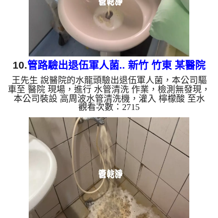
物質，生鏽產生銅...
10.
管路驗出退伍軍人菌.. 新竹 竹東 某醫院
王先生 說醫院的水龍頭驗出退伍軍人菌，本公司驅
洗管路
車至 醫院 現場，進行 水管清洗 作業，檢測無發現，
本公司裝設 高周波水管清洗機，灌入 檸檬酸 至水
觀看次數：2715
管，等了約15分，開啟 水管清洗機 ，啟動 螺旋波 模
式，剛開始灌入藥水洗管路就噴出黃色泡沫水，越洗
泡沫就越多，幾個小時後，出水變乾淨出水也變大
了。 如是自來水，如水管老化，會產生鐵鏽跟泥沙
堆積，洗出來的水就會是咖啡色，地下水含有氧化
錳，管壁上會結成黑色管垢，洗出來的水會跟石油一
樣黑，有些洗出綠色的水，是因為裡面有銅的物質，
生鏽產生銅綠，如是藍色...