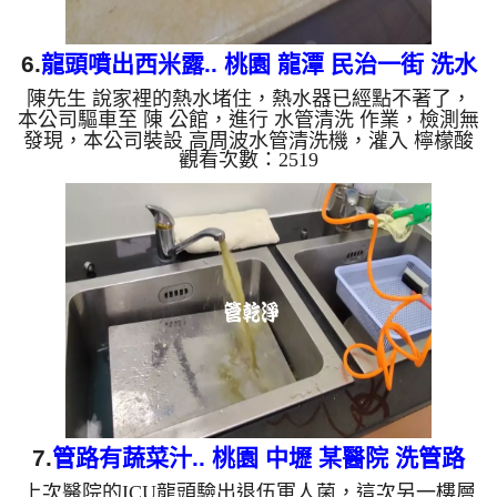
6.
龍頭噴出西米露.. 桃園 龍潭 民治一街 洗水
陳先生 說家裡的熱水堵住，熱水器已經點不著了，
管
本公司驅車至 陳 公館，進行 水管清洗 作業，檢測無
發現，本公司裝設 高周波水管清洗機，灌入 檸檬酸
觀看次數：2519
至水管，等了約15分，開啟 水管清洗機 ，啟動 螺旋
波 模式，一開始就流出髒水，還掉出一顆顆異物，
髒水顏色變咖啡色，就像西米露，兩個多小時後，出
水變乾淨熱水出水恢復正常。 如是自來水，如水管
老化，會產生鐵鏽跟泥沙堆積，洗出來的水就會是咖
啡色，地下水含有氧化錳，管壁上會結成黑色管垢，
洗出來的水會跟石油一樣黑，有些洗出綠色的水，是
因為裡面有銅的物質...
7.
管路有蔬菜汁.. 桃園 中壢 某醫院 洗管路
上次醫院的ICU龍頭驗出退伍軍人菌，這次另一樓層