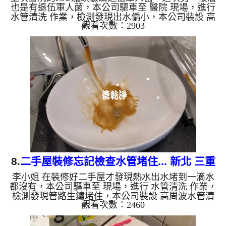
也是有退伍軍人菌，本公司驅車至 醫院 現場，進行
水管清洗 作業，檢測發現出水偏小，本公司裝設 高
觀看次數：2903
周波水管清洗機，灌入 檸檬酸 至水管，等了約15
分，開啟 水管清洗機 ，啟動 螺旋波 模式，一開始出
現泥水，突然變成了蔬菜汁，六個多小時後，出水變
乾淨出水量也變大了。 如是自來水，如水管老化，
會產生鐵鏽跟泥沙堆積，洗出來的水就會是咖啡色，
地下水含有氧化錳，管壁上會結成黑色管垢，洗出來
的水會跟石油一樣黑，有些洗出綠色的水，是因為裡
面有銅的物質，生鏽...
8.
二手屋裝修忘記檢查水管堵住... 新北 三重
李小姐 在裝修好二手屋才發現熱水出水堵到一滴水
成功路 清洗水管
都沒有，本公司驅車至 現場，進行 水管清洗 作業，
檢測發現管路生鏽堵住，本公司裝設 高周波水管清
觀看次數：2460
洗機，灌入 檸檬酸 至水管，等了約15分，開啟 水管
清洗機 ，啟動 螺旋波 模式，一開始藥水無法灌入，
改用特殊工法，一開始就流出鐵鏽水，看起來跟咖啡