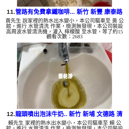
11.
管路有免費拿鐵咖啡... 新竹 新豐 康泰路
黃先生 說家裡的熱水出水變小，本公司驅車至 黃 公
洗水管
館，進行 水管清洗 作業，檢測無發現，本公司裝設
高周波水管清洗機，灌入 檸檬酸 至水管，等了約15
觀看次數：2683
分，開啟 水管清洗機 ，啟動 螺旋波 模式，一開始只
流淡淡髒水，忽然顏色變咖啡色，就像拿鐵咖啡，兩
個多小時後，出水量乾淨熱水出水量恢復了。 如是
自來水，如水管老化，會產生鐵鏽跟泥沙堆積，洗出
來的水就會是咖啡色，地下水含有氧化錳，管壁上會
結成黑色管垢，洗出來的水會跟石油一樣黑，有些洗
出綠色的水，是因為裡面有銅的物質，生鏽產生銅
綠，如是藍色的水，...
12.
龍頭噴出泡沫牛奶.. 新竹 新埔 文德路 清
賴先生 家裡的熱水出水變小，本公司驅車至 賴 公
洗水管
館，進行 水管清洗 作業，檢測無發現，本公司裝設