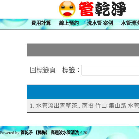
費用計算
線上預約
洗水管 案例
水管清
回標籤頁
標籤：
1. 水管流出青草茶.. 南投 竹山 集山路 水
Powered by
管乾淨 【楊梅】 高週波水管清洗
4.20