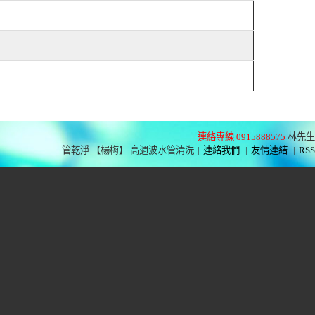
連絡專線 0915888575
林先生
管乾淨 【楊梅】 高週波水管清洗
|
連絡我們
|
友情連結
|
RSS