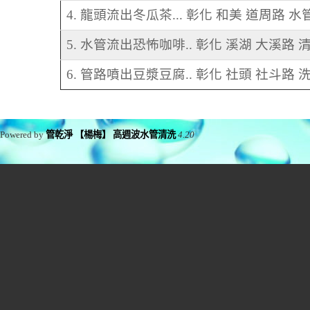
4. 龍頭流出冬瓜茶... 彰化 和美 道周路 
5. 水管流出恐怖咖啡.. 彰化 溪湖 大溪路
6. 管路噴出豆漿豆腐.. 彰化 社頭 社斗路 
Powered by
管乾淨 【楊梅】 高週波水管清洗
4.20