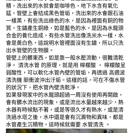
積，洗出來的水就會是咖啡色，地下水含有氧化
錳，管壁上會結成黑色管垢，洗出來的水會跟石油
一樣黑，有些洗出綠色的水，是因為裡面有銅的物
質，生鏽產生銅綠，如是藍色的水，是因為水龍頭
合金的養化造成，有些水管洗出像洗米水一樣，水
會是黃白色，這說明水管裡面沒有生鏽，所以只洗
出水管壁的生物膜。
管壁上的髒東西，如是靠一般水壓流動，很難清乾
淨。 清洗水管 的原理，就是用 檸檬酸 ， 檸檬酸呈
弱酸性，可以軟化水管內壁的管垢，再透過 高週波
清洗機 脈衝波沖出汙垢。這樣的話，可在不傷水管
的狀況下，把水管內壁洗乾淨。
如果發現家中的水龍頭超過一周沒有使用再開啟，
會有髒水流出的現象，或是流出水量越來越少，熱
水器有時候點不著，或是等很久才有熱水，或是清
洗過水塔之後，水中還是會有沉澱物和異味，都是
水管產生沉積物，這時候就需要 水管清洗 。