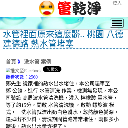
登入
水管裡面原來這麼髒.. 桃園 八德
建德路 熱水管堵塞
首頁
》
洗水管 案例
觀看次數：2560
鄭先生 說家裡的熱水出水堵住，本公司驅車至
鄭 公館，進行 水管清洗 作業，檢測無發現，本公
司裝設 高周波水管清洗機，灌入 檸檬酸 至水管，
等了約15分，開啟 水管清洗機 ，啟動 螺旋波 模
式，一洗水管就流出奶白色髒水，忽然顏色變深，
還掉出不少料，清洗期間管路常常堵住，兩個多小
時後，熱水出水量恢復了。