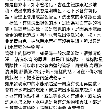
如是自來水，如水管老化，會產生鐵鏽跟泥沙堆
積，洗出來的水就會是咖啡色，地下水含有氧化
錳，管壁上會結成黑色管垢，洗出來的水會跟石油
一樣黑，有些洗出綠色的水，是因為裡面有銅的物
質，生鏽產生銅綠，如是藍色的水，是因為水龍頭
合金的養化造成，有些水管洗出像洗米水一樣，水
會是黃白色，這說明水管裡面沒有生鏽，所以只洗
出水管壁的生物膜。
管壁上的髒東西，如是靠一般水壓流動，很難清乾
淨。 清洗水管 的原理，就是用 檸檬酸 ， 檸檬酸呈
弱酸性，可以軟化水管內壁的管垢，再透過 高週波
清洗機 脈衝波沖出汙垢。這樣的話，可在不傷水管
的狀況下，把水管內壁洗乾淨。
如果發現家中的水龍頭超過一周沒有使用再開啟，
會有髒水流出的現象，或是流出水量越來越少，熱
水器有時候點不著，或是等很久才有熱水，或是清
洗過水塔之後，水中還是會有沉澱物和異味，都是
水管產生沉積物，這時候就需要 水管清洗