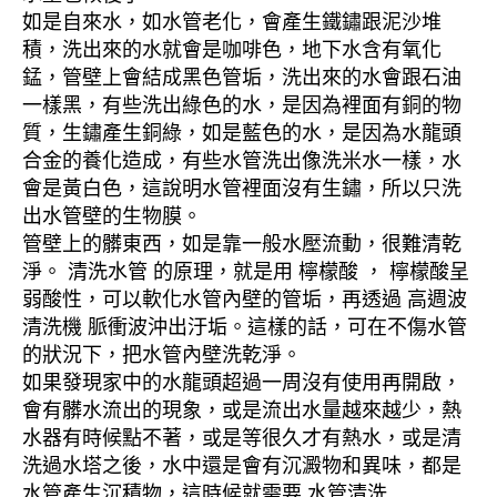
如是自來水，如水管老化，會產生鐵鏽跟泥沙堆
積，洗出來的水就會是咖啡色，地下水含有氧化
錳，管壁上會結成黑色管垢，洗出來的水會跟石油
一樣黑，有些洗出綠色的水，是因為裡面有銅的物
質，生鏽產生銅綠，如是藍色的水，是因為水龍頭
合金的養化造成，有些水管洗出像洗米水一樣，水
會是黃白色，這說明水管裡面沒有生鏽，所以只洗
出水管壁的生物膜。
管壁上的髒東西，如是靠一般水壓流動，很難清乾
淨。 清洗水管 的原理，就是用 檸檬酸 ， 檸檬酸呈
弱酸性，可以軟化水管內壁的管垢，再透過 高週波
清洗機 脈衝波沖出汙垢。這樣的話，可在不傷水管
的狀況下，把水管內壁洗乾淨。
如果發現家中的水龍頭超過一周沒有使用再開啟，
會有髒水流出的現象，或是流出水量越來越少，熱
水器有時候點不著，或是等很久才有熱水，或是清
洗過水塔之後，水中還是會有沉澱物和異味，都是
水管產生沉積物，這時候就需要 水管清洗