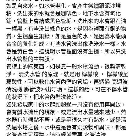
如是自來水，如水管老化，會產生鐵鏽跟泥沙堆
積，洗出來的水就會是咖啡色，地下水含有氧化
錳，管壁上會結成黑色管垢，洗出來的水會跟石油
一樣黑，有些洗出綠色的水，是因為裡面有銅的物
質，生鏽產生銅綠，如是藍色的水，是因為水龍頭
合金的養化造成，有些水管洗出像洗米水一樣，水
會是黃白色，這說明水管裡面沒有生鏽，所以只洗
出水管壁的生物膜。
管壁上的髒東西，如是靠一般水壓流動，很難清乾
淨。 清洗水管 的原理，就是用 檸檬酸 ， 檸檬酸呈
弱酸性，可以軟化水管內壁的管垢，再透過 高週波
清洗機 脈衝波沖出汙垢。這樣的話，可在不傷水管
的狀況下，把水管內壁洗乾淨。
如果發現家中的水龍頭超過一周沒有使用再開啟，
會有髒水流出的現象，或是流出水量越來越少，熱
水器有時候點不著，或是等很久才有熱水，或是清
洗過水塔之後，水中還是會有沉澱物和異味，都是
水管產生沉積物，這時候就需要 水管清洗