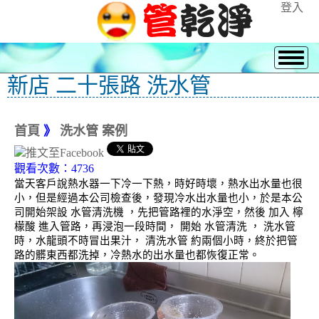
登入
新店 二十張路 洗水管
首頁
》
洗水管 案例
觀看次數：4736
當天客戶說熱水器一下冷一下熱，時好時壞，熱水出水量也很
小，但是經過本公司檢查後，發現冷水出水量也小，於是本公
司開始架設 水管清洗機 ，先把管路裡的水淨空，然後 加入 檸
檬酸 進入管路，再浸泡一段時間， 開始 水管清洗 ， 洗水管
時，水龍頭不時冒出果汁， 清洗水管 約兩個小時，終於把管
路的髒東西都洗掉，冷熱水的出水量也都恢復正常。