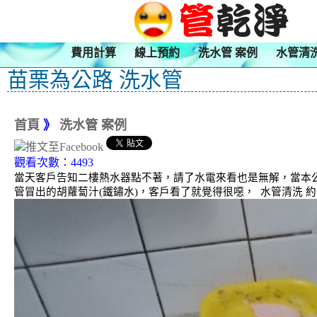
費用計算
線上預約
洗水管 案例
水管清
苗栗為公路 洗水管
首頁
》
洗水管 案例
觀看次數：4493
當天客戶告知二樓熱水器點不著，請了水電來看也是無解，當本公
管冒出的胡蘿蔔汁(鐵鏽水)，客戶看了就覺得很噁， 水管清洗 