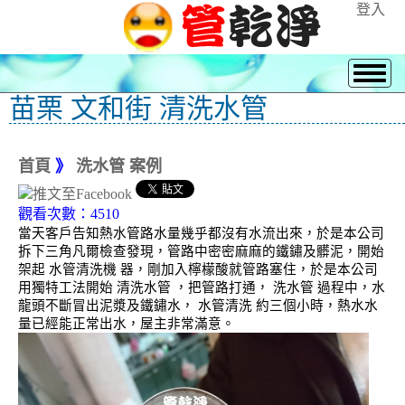
登入
苗栗 文和街 清洗水管
首頁
》
洗水管 案例
觀看次數：4510
當天客戶告知熱水管路水量幾乎都沒有水流出來，於是本公司
拆下三角凡爾檢查發現，管路中密密麻麻的鐵鏽及髒泥，開始
架起 水管清洗機 器，剛加入檸檬酸就管路塞住，於是本公司
用獨特工法開始 清洗水管 ，把管路打通， 洗水管 過程中，水
龍頭不斷冒出泥漿及鐵鏽水， 水管清洗 約三個小時，熱水水
量已經能正常出水，屋主非常滿意。