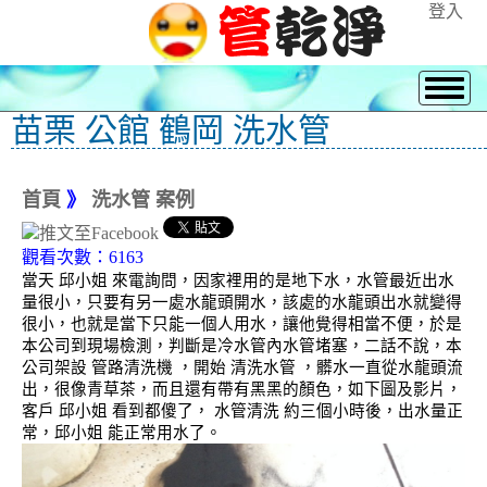
登入
苗栗 公館 鶴岡 洗水管
首頁
》
洗水管 案例
觀看次數：6163
當天 邱小姐 來電詢問，因家裡用的是地下水，水管最近出水
量很小，只要有另一處水龍頭開水，該處的水龍頭出水就變得
很小，也就是當下只能一個人用水，讓他覺得相當不便，於是
本公司到現場檢測，判斷是冷水管內水管堵塞，二話不說，本
公司架設 管路清洗機 ，開始 清洗水管 ，髒水一直從水龍頭流
出，很像青草茶，而且還有帶有黑黑的顏色，如下圖及影片，
客戶 邱小姐 看到都傻了， 水管清洗 約三個小時後，出水量正
常，邱小姐 能正常用水了。