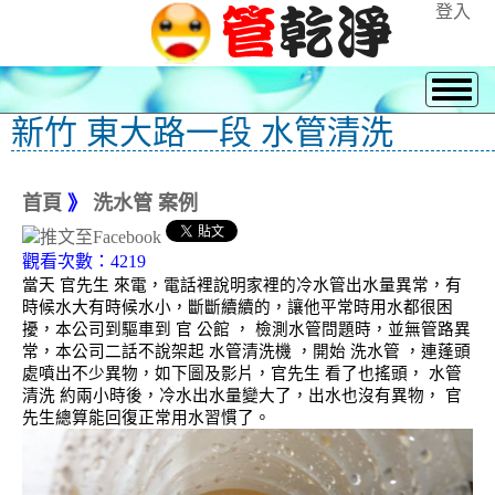
登入
新竹 東大路一段 水管清洗
首頁
》
洗水管 案例
觀看次數：4219
當天 官先生 來電，電話裡說明家裡的冷水管出水量異常，有
時候水大有時候水小，斷斷續續的，讓他平常時用水都很困
擾，本公司到驅車到 官 公館 ， 檢測水管問題時，並無管路異
常，本公司二話不說架起 水管清洗機 ，開始 洗水管 ，連蓬頭
處噴出不少異物，如下圖及影片，官先生 看了也搖頭， 水管
清洗 約兩小時後，冷水出水量變大了，出水也沒有異物， 官
先生總算能回復正常用水習慣了。