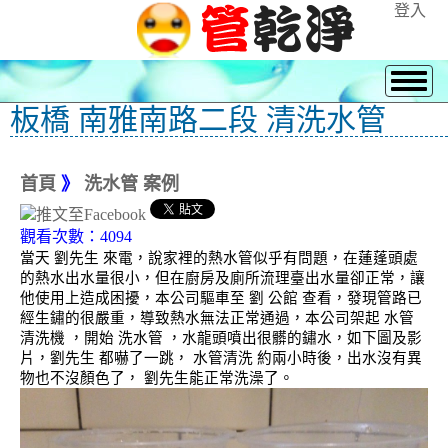
登入
板橋 南雅南路二段 清洗水管
首頁
》
洗水管 案例
觀看次數：4094
當天 劉先生 來電，說家裡的熱水管似乎有問題，在蓮蓬頭處
的熱水出水量很小，但在廚房及廁所流理臺出水量卻正常，讓
他使用上造成困擾，本公司驅車至 劉 公館 查看，發現管路已
經生鏽的很嚴重，導致熱水無法正常通過，本公司架起 水管
清洗機 ，開始 洗水管 ，水龍頭噴出很髒的鏽水，如下圖及影
片，劉先生 都嚇了一跳， 水管清洗 約兩小時後，出水沒有異
物也不沒顏色了， 劉先生能正常洗澡了。