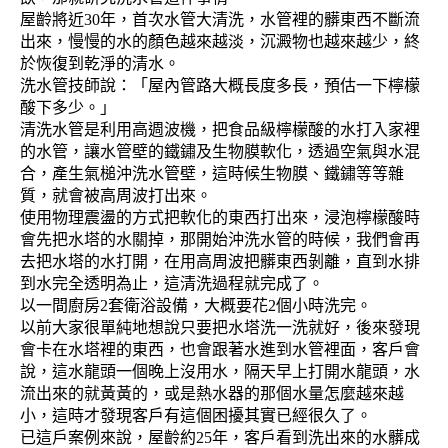
屋齡將近30年，首次水管大清洗，水管裡的髒東西不斷流
出來，慢慢的水的顏色越來越淡，沉澱物也越來越少，終
於恢復到乾淨的清水。
洗水管技師說：「屋內管路大概長度多長，預估一下檸檬
酸下多少。」
清洗水管是利用高週波機，把食品級檸檬酸的水打入家裡
的水管，讓水管壁的鐵鏽及生物膜軟化，透過空氣與水混
合，產生氣槌沖洗水管壁，這時候生物膜、鐵鏽等等雜
質，就會被高周波打出來。
使用物理震盪的方式把軟化的東西打出來，浸泡檸檬酸時
會先把水塔的水關掉，那開始沖洗水管的時候，我們會再
去把水塔的水打開，在用高周波把髒東西剝離，直到水排
到水完全透明為止，這清洗過程就完成了。
以一間廚房2套衛浴設備，大概要花2個小時洗完。
以前大家很單純地想說只要把水塔洗一洗就好，後來發現
會卡在水塔裡的東西，也會跟著水進到水管裡面，客戶會
說，這水龍頭一個晚上沒用水，隔天早上打開水龍頭，水
流出來的就黃黃的，或是熱水器的那個水量怎麼越來越
小，這時才發現客戶有這個困擾其實已經很久了。
已這戶案例來說，屋齡約25年，客戶看到洗出來的水髒成