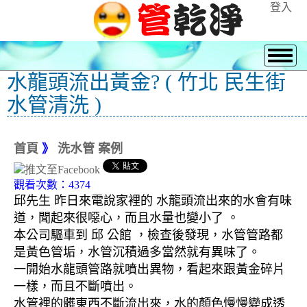
登入
水龍頭流出黃金? ( 竹北 民生街
水管清洗 )
首頁
》
洗水管 案例
觀看次數：4374
邱先生 昨日來電說家裡的 水龍頭流出來的水會有味
道，聞起來很噁心，而且水量也變小了 。
本公司驅車到 邱 公館 ，檢查後發現，水管管路都
是黃色管垢，水管沉積過多當然就有異味了。
一開始水龍頭管路就噴出異物，看起來跟黃金碎片
一樣，而且不斷噴出。
水管裡的髒東西不斷流出來，水的顏色慢慢變成透