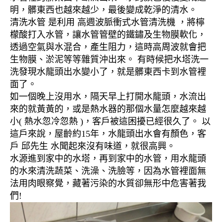
明，髒東西也越來越少，最後變成乾淨的清水。
清洗水管 是利用 高週波脈衝式水管清洗機 ，將檸
檬酸打入水管，讓水管管壁的鐵鏽及生物膜軟化，
透過空氣與水混合，產生阻力，這時高周波就會把
生物膜、淤泥等等雜質沖出來。 有時候把水塔洗一
洗發現水龍頭出水變小了，就是髒東西卡到水管裡
面了。
如一個晚上沒用水，隔天早上打開水龍頭，水流出
來的就黃黃的，或是熱水器的那個水量怎麼越來越
小( 熱水忽冷忽熱 )，客戶被這困擾已經很久了。 以
這戶來說，屋齡約15年，水龍頭出水會有顏色，客
戶 邱先生 水聞起來沒有味道，就很高興。
水源進到家中的水塔，再到家中的水管，用水龍頭
的水來清洗蔬菜、洗澡、洗臉等，因為水管裡面無
法用肉眼察覺，藏著污染的水質卻無形中危害著我
們!