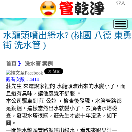
登入
水龍頭噴出綠水? (桃園 八德 東勇
街 洗水管 )
首頁
》
洗水管 案例
觀看次數：4414
莊先生 來電說家裡的 水龍頭流出來的水變小了，而
且還有臭味，讓他感覺不舒服 。
本公司驅車到 莊 公館 ，檢查後發現，水管管路都
是銅鏽，這樣當然出水就變小了，去頂樓水塔檢
查，發現水塔很髒，莊先生才說十年沒洗，如下
圖。
一開始水龍頭管路就噴出綠水，看起來跟果汁一