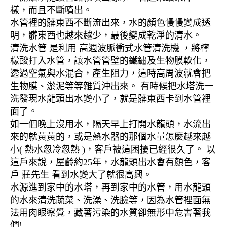
樣，而且不斷噴出。
水管裡的髒東西不斷流出來，水的顏色慢慢變成透
明，髒東西也越來越少，最後變成乾淨的清水。
清洗水管 是利用 高週波脈衝式水管清洗機 ，將檸
檬酸打入水管，讓水管管壁的鐵鏽及生物膜軟化，
透過空氣與水混合，產生阻力，這時高周波就會把
生物膜、淤泥等等雜質沖出來。 有時候把水塔洗一
洗發現水龍頭出水變小了，就是髒東西卡到水管裡
面了。
如一個晚上沒用水，隔天早上打開水龍頭，水流出
來的就黃黃的，或是熱水器的那個水量怎麼越來越
小( 熱水忽冷忽熱 )，客戶被這困擾已經很久了。 以
這戶來說，屋齡約25年，水龍頭出水會有顏色，客
戶 莊先生 看到水變大了就很高興。
水源進到家中的水塔，再到家中的水管，用水龍頭
的水來清洗蔬菜、洗澡、洗臉等，因為水管裡面無
法用肉眼察覺，藏著污染的水質卻無形中危害著我
們!