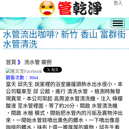
登入
水管流出咖啡? 新竹 香山 富群街
水管清洗
首頁
》
洗水管 案例
觀看次數：3664
當天 邱先生 說家裡的浴室蓮蓬頭熱水出水很小，本
公司驅車至 邱 公館，進行 清洗水管 ，檢測時無發
現異常，本公司架起 高周波水管清洗機，注入 檸檬
酸液 至水管裡面，等了約20分，開啟 水管清洗機
，開啟 水槌 模式，開始把水管內的污垢及異物沖出
來，一開始水管就噴出黃色的髒水，一下噴出像是
咖啡的髒水，抹布上還一層厚厚的異物，邱先生看