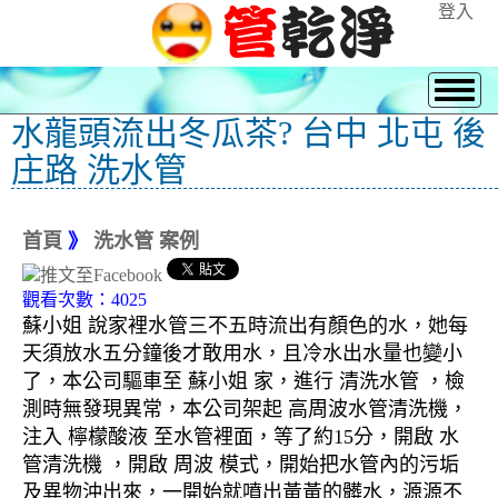
登入
水龍頭流出冬瓜茶? 台中 北屯 後
庄路 洗水管
首頁
》
洗水管 案例
觀看次數：4025
蘇小姐 說家裡水管三不五時流出有顏色的水，她每
天須放水五分鐘後才敢用水，且冷水出水量也變小
了，本公司驅車至 蘇小姐 家，進行 清洗水管 ，檢
測時無發現異常，本公司架起 高周波水管清洗機，
注入 檸檬酸液 至水管裡面，等了約15分，開啟 水
管清洗機 ，開啟 周波 模式，開始把水管內的污垢
及異物沖出來，一開始就噴出黃黃的髒水，源源不