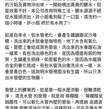
的污垢及異物沖出來，一開始噴出黃黃的髒水，但
是效果不好，本公司改用特殊工法，髒水源源不絕
從水龍頭流出，許小姐看到鬆了一口氣，清洗約一
個小時後，許小姐 終於有水用了!!
如是自來水，如水管老化，會產生鐵鏽跟泥沙堆
積，洗出來的水就會是咖啡色，地下水含有氧化
錳，管壁上會結成黑色管垢，洗出來的水會跟石油
一樣黑，有些洗出綠色的水，是因為裡面有銅的物
質，生鏽產生銅綠，如是藍色的水，是因為水龍頭
合金的養化造成，有些水管洗出像洗米水一樣，水
會是黃白色，這說明水管裡面沒有生鏽，所以只洗
出水管壁的生物膜。
管壁上的髒東西，如是靠一般水壓流動，很難清乾
淨。 清洗水管 的原理，就是用 檸檬酸 ， 檸檬酸呈
弱酸性，可以軟化水管內壁的管垢，再透過 高週波
清洗機 脈衝波沖出汙垢。這樣的話，可在不傷水管