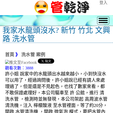
登入
我家水龍頭沒水? 新竹 竹北 文興
路 洗水管
首頁
》
洗水管 案例
觀看次數：3888
許小姐 說家中的水龍頭出水越來越小，小到快沒水
可以用了，經過詢問後，許小姐說已經有請人來處
理過了，但是還是不見起色，也找了數家來看，都
不敢保證處理好，本公司驅車至 許 公館，進行 清
洗水管 ，檢測時並無發現，本公司架起 高周波水管
清洗機，注入 檸檬酸液 至水管裡面，等了約20分，
開啟 水管清洗機 ，開啟 微氣泡 模式，要把水管內