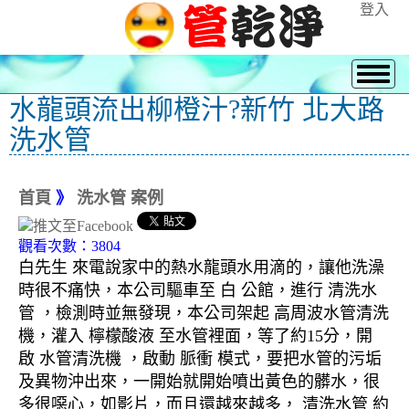
登入
水龍頭流出柳橙汁?新竹 北大路
洗水管
首頁
》
洗水管 案例
觀看次數：3804
白先生 來電說家中的熱水龍頭水用滴的，讓他洗澡
時很不痛快，本公司驅車至 白 公館，進行 清洗水
管 ，檢測時並無發現，本公司架起 高周波水管清洗
機，灌入 檸檬酸液 至水管裡面，等了約15分，開
啟 水管清洗機 ，啟動 脈衝 模式，要把水管的污垢
及異物沖出來，一開始就開始噴出黃色的髒水，很
多很噁心，如影片，而且還越來越多， 清洗水管 約