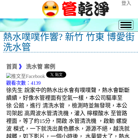
登入
熱水噗噗作響? 新竹 竹東 博愛街
洗水管
首頁
》
洗水管 案例
觀看次數：4139
徐先生 說家中的熱水出水會有噗噗聲，熱水會斷斷
續續，好像水管裡面有空氣一樣，本公司驅車至
徐 公館，進行 清洗水管 ，檢測時並無發現，本公
司架起 高周波水管清洗機，灌入 檸檬酸水 至管路
裡面，等了約15分，開啟 水管清洗機 ，啟動 螺旋
波 模式，一下就洗出黃色髒水，源源不絕，越洗就
越髒，如下影片，一個小時後， 水量變大了，熱水