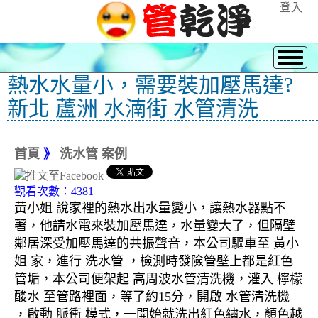
登入
熱水水量小，需要裝加壓馬達?
新北 蘆洲 水湳街 水管清洗
首頁
》
洗水管 案例
觀看次數：4381
黃小姐 說家裡的熱水出水量變小，讓熱水器點不
著，他請水電來裝加壓馬達，水量變大了，但隔壁
鄰居深受加壓馬達的共振聲音，本公司驅車至 黃小
姐 家，進行 洗水管 ，檢測時發險管壁上都是紅色
管垢，本公司便架起 高周波水管清洗機，灌入 檸檬
酸水 至管路裡面，等了約15分，開啟 水管清洗機
，啟動 脈衝 模式，一開始就洗出紅色繡水，顏色越