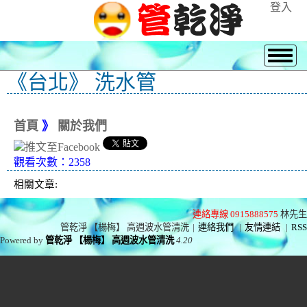
登入
《台北》 洗水管
首頁
》
關於我們
觀看次數：2358
相關文章:
連絡專線 0915888575
林先生
管乾淨 【楊梅】 高週波水管清洗
|
連絡我們
|
友情連結
|
RSS
Powered by
管乾淨 【楊梅】 高週波水管清洗
4.20