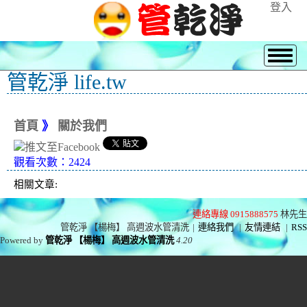
登入
管乾淨 life.tw
首頁
》
關於我們
觀看次數：2424
相關文章:
連絡專線 0915888575
林先生
管乾淨 【楊梅】 高週波水管清洗
|
連絡我們
|
友情連結
|
RSS
Powered by
管乾淨 【楊梅】 高週波水管清洗
4.20