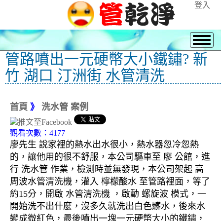
登入
管路噴出一元硬幣大小鐵鏽? 新
竹 湖口 汀洲街 水管清洗
首頁
》
洗水管 案例
觀看次數：4177
廖先生 說家裡的熱水出水很小，熱水器忽冷忽熱
的，讓他用的很不舒服，本公司驅車至 廖 公館，進
行 洗水管 作業，檢測時並無發現，本公司架起 高
周波水管清洗機，灌入 檸檬酸水 至管路裡面，等了
約15分，開啟 水管清洗機 ，啟動 螺旋波 模式，一
開始洗不出什麼，沒多久就洗出白色髒水，後來水
變成微紅色，最後噴出一塊一元硬幣大小的鐵鏽，