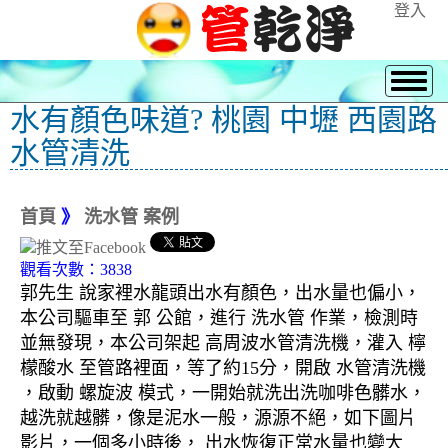
登入
水有顏色味道? 桃園 中壢 西園路
水管清洗
首頁
》
洗水管 案例
觀看次數：3838
郭先生 說家裡水龍頭出水有顏色，出水量也偏小，
本公司驅車至 郭 公館，進行 洗水管 作業，檢測時
並無發現，本公司架起 高周波水管清洗機，灌入 檸
檬酸水 至管路裡面，等了約15分，開啟 水管清洗機
，啟動 螺旋波 模式，一開始就洗出洗咖啡色髒水，
越洗就越髒，像是泥水一般，源源不絕，如下圖片
影片，一個多小時後， 出水恢復正常水量也變大