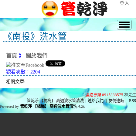
登入
《南投》洗水管
首頁
》
關於我們
觀看次數：2204
相關文章:
連絡專線 0915888575
林先生
管乾淨 【楊梅】 高週波水管清洗
|
連絡我們
|
友情連結
|
RSS
Powered by
管乾淨 【楊梅】 高週波水管清洗
4.20