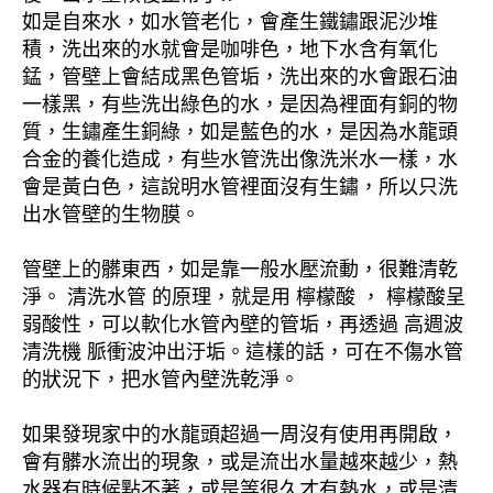
如是自來水，如水管老化，會產生鐵鏽跟泥沙堆
積，洗出來的水就會是咖啡色，地下水含有氧化
錳，管壁上會結成黑色管垢，洗出來的水會跟石油
一樣黑，有些洗出綠色的水，是因為裡面有銅的物
質，生鏽產生銅綠，如是藍色的水，是因為水龍頭
合金的養化造成，有些水管洗出像洗米水一樣，水
會是黃白色，這說明水管裡面沒有生鏽，所以只洗
出水管壁的生物膜。
管壁上的髒東西，如是靠一般水壓流動，很難清乾
淨。 清洗水管 的原理，就是用 檸檬酸 ， 檸檬酸呈
弱酸性，可以軟化水管內壁的管垢，再透過 高週波
清洗機 脈衝波沖出汙垢。這樣的話，可在不傷水管
的狀況下，把水管內壁洗乾淨。
如果發現家中的水龍頭超過一周沒有使用再開啟，
會有髒水流出的現象，或是流出水量越來越少，熱
水器有時候點不著，或是等很久才有熱水，或是清