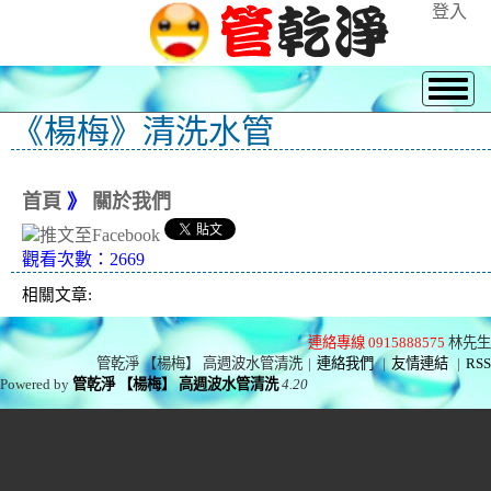
登入
《楊梅》清洗水管
首頁
》
關於我們
觀看次數：2669
相關文章:
連絡專線 0915888575
林先生
管乾淨 【楊梅】 高週波水管清洗
|
連絡我們
|
友情連結
|
RSS
Powered by
管乾淨 【楊梅】 高週波水管清洗
4.20