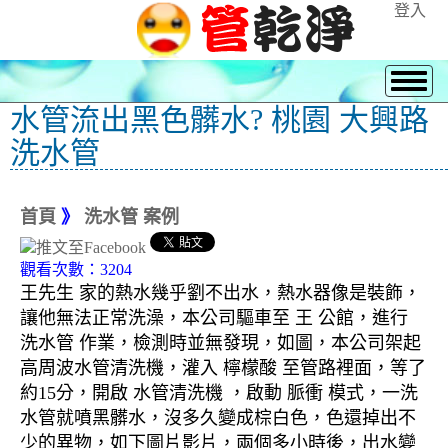
登入
水管流出黑色髒水? 桃園 大興路
洗水管
首頁
》
洗水管 案例
觀看次數：3204
王先生 家的熱水幾乎劉不出水，熱水器像是裝飾，
讓他無法正常洗澡，本公司驅車至 王 公館，進行
洗水管 作業，檢測時並無發現，如圖，本公司架起
高周波水管清洗機，灌入 檸檬酸 至管路裡面，等了
約15分，開啟 水管清洗機 ，啟動 脈衝 模式，一洗
水管就噴黑髒水，沒多久變成棕白色，色還掉出不
少的異物，如下圖片影片，兩個多小時後，出水變