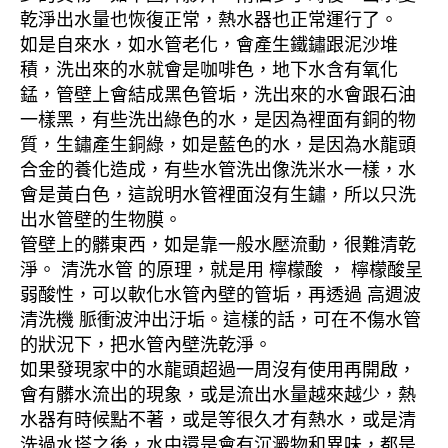
乾淨出水量也恢復正常，熱水器也正常運行了。
如是自來水，如水管老化，會產生鐵鏽跟泥沙堆
積，洗出來的水就會是咖啡色，地下水含有氧化
錳，管壁上會結成黑色管垢，洗出來的水會跟石油
一樣黑，有些洗出綠色的水，是因為裡面有銅的物
質，生鏽產生銅綠，如是藍色的水，是因為水龍頭
合金的養化造成，有些水管洗出像洗米水一樣，水
會是黃白色，這說明水管裡面沒有生鏽，所以只洗
出水管壁的生物膜。
管壁上的髒東西，如是靠一般水壓流動，很難清乾
淨。 清洗水管 的原理，就是用 檸檬酸 ， 檸檬酸呈
弱酸性，可以軟化水管內壁的管垢，再透過 高週波
清洗機 脈衝波沖出汙垢。這樣的話，可在不傷水管
的狀況下，把水管內壁洗乾淨。
如果發現家中的水龍頭超過一周沒有使用再開啟，
會有髒水流出的現象，或是流出水量越來越少，熱
水器有時候點不著，或是等很久才有熱水，或是清
洗過水塔之後，水中還是會有沉澱物和異味，都是