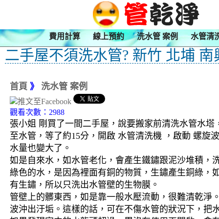
費用計算
線上預約
洗水管 案例
水管清
二手屋不須洗水管? 新竹 北埔 南
首頁
》
洗水管 案例
觀看次數：2988
張小姐 剛買了一間二手屋，說要搬家前清洗水管水塔，
至水管，等了約15分，開啟 水管清洗機 ，啟動 螺
水量也變大了。
如是自來水，如水管老化，會產生鐵鏽跟泥沙堆積，
綠色的水，是因為裡面有銅的物質，生鏽產生銅綠，
有生鏽，所以只洗出水管壁的生物膜。
管壁上的髒東西，如是靠一般水壓流動，很難清乾淨。 
波沖出汙垢。這樣的話，可在不傷水管的狀況下，把