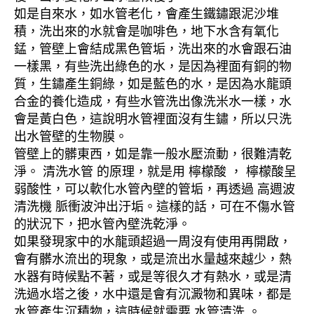
如是自來水，如水管老化，會產生鐵鏽跟泥沙堆
積，洗出來的水就會是咖啡色，地下水含有氧化
錳，管壁上會結成黑色管垢，洗出來的水會跟石油
一樣黑，有些洗出綠色的水，是因為裡面有銅的物
質，生鏽產生銅綠，如是藍色的水，是因為水龍頭
合金的養化造成，有些水管洗出像洗米水一樣，水
會是黃白色，這說明水管裡面沒有生鏽，所以只洗
出水管壁的生物膜。
管壁上的髒東西，如是靠一般水壓流動，很難清乾
淨。 清洗水管 的原理，就是用 檸檬酸 ， 檸檬酸呈
弱酸性，可以軟化水管內壁的管垢，再透過 高週波
清洗機 脈衝波沖出汙垢。這樣的話，可在不傷水管
的狀況下，把水管內壁洗乾淨。
如果發現家中的水龍頭超過一周沒有使用再開啟，
會有髒水流出的現象，或是流出水量越來越少，熱
水器有時候點不著，或是等很久才有熱水，或是清
洗過水塔之後，水中還是會有沉澱物和異味，都是
水管產生沉積物，這時候就需要 水管清洗 。