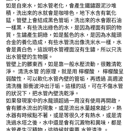
如是自來水，如水管老化，會產生鐵鏽跟泥沙堆
積，洗出來的水就會是咖啡色，地下水含有氧化
錳，管壁上會結成黑色管垢，洗出來的水會跟石油
一樣黑，有些洗出綠色的水，是因為裡面有銅的物
質，生鏽產生銅綠，如是藍色的水，是因為水龍頭
合金的養化造成，有些水管洗出像洗米水一樣，水
會是黃白色，這說明水管裡面沒有生鏽，所以只洗
出水管壁的生物膜。
管壁上的髒東西，如是靠一般水壓流動，很難清乾
淨。 清洗水管 的原理，就是用 檸檬酸 ， 檸檬酸呈
弱酸性，可以軟化水管內壁的管垢，再透過 高週波
清洗機 脈衝波沖出汙垢。這樣的話，可在不傷水管
的狀況下，把水管內壁洗乾淨。
如果發現家中的水龍頭超過一周沒有使用再開啟，
會有髒水流出的現象，或是流出水量越來越少，熱
水器有時候點不著，或是等很久才有熱水，或是清
洗過水塔之後，水中還是會有沉澱物和異味，都是
水管產生沉積物，這時候就需要 水管清洗 。