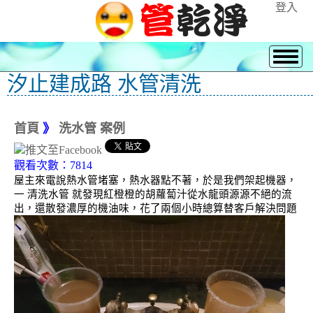
登入
汐止建成路 水管清洗
首頁
》
洗水管 案例
觀看次數：7814
屋主來電說熱水管堵塞，熱水器點不著，於是我們架起機器，
一 清洗水管 就發現紅橙橙的胡蘿蔔汁從水龍頭源源不絕的流
出，還散發濃厚的機油味，花了兩個小時總算替客戶解決問題