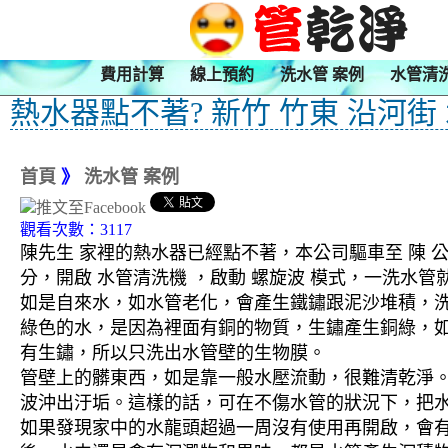
費用計算
線上預約
洗水管 案例
水管清
熱水器點不著? 新竹 竹東 沿河街
首頁
》
洗水管 案例
觀看次數：3117
陳先生 家裡的熱水器已經點不著，本公司驅車至 陳 公
分，開啟 水管清洗機 ，啟動 螺旋波 模式，一洗
如是自來水，如水管老化，會產生鐵鏽跟泥沙堆積，
綠色的水，是因為裡面有銅的物質，生鏽產生銅綠，
有生鏽，所以只洗出水管壁的生物膜。
管壁上的髒東西，如是靠一般水壓流動，很難清乾淨。 
波沖出汙垢。這樣的話，可在不傷水管的狀況下，把
如果發現家中的水龍頭超過一周沒有使用再開啟，會