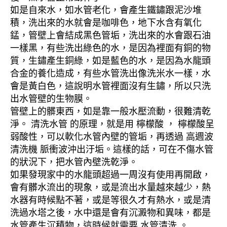
如是自來水，如水管老化，會產生鐵鏽跟泥沙堆
積，洗出來的水就會是咖啡色，地下水含有氧化
錳，管壁上會結成黑色管垢，洗出來的水會跟石油
一樣黑，有些洗出綠色的水，是因為裡面有銅的物
質，生鏽產生銅綠，如是藍色的水，是因為水龍頭
合金的養化造成，有些水管洗出像洗米水一樣，水
會是黃白色，這說明水管裡面沒有生鏽，所以只洗
出水管壁的生物膜。
管壁上的髒東西，如是靠一般水壓流動，很難清乾
淨。 清洗水管 的原理，就是用 檸檬酸 ， 檸檬酸呈
弱酸性，可以軟化水管內壁的管垢，再透過 高週波
清洗機 脈衝波沖出汙垢。這樣的話，可在不傷水管
的狀況下，把水管內壁洗乾淨。
如果發現家中的水龍頭超過一周沒有使用再開啟，
會有髒水流出的現象，或是流出水量越來越少，熱
水器有時候點不著，或是等很久才有熱水，或是清
洗過水塔之後，水中還是會有沉澱物和異味，都是
水管產生沉積物，這時候就需要 水管清洗 。