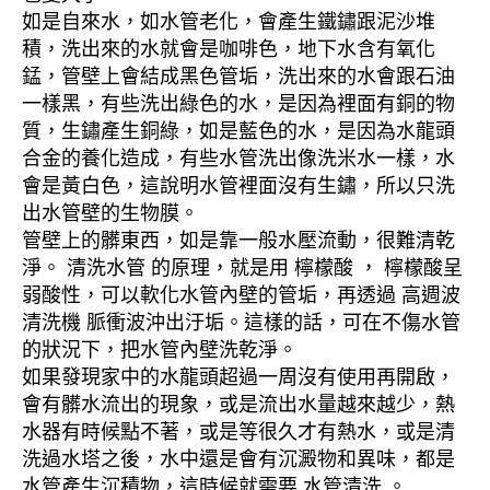
如是自來水，如水管老化，會產生鐵鏽跟泥沙堆
積，洗出來的水就會是咖啡色，地下水含有氧化
錳，管壁上會結成黑色管垢，洗出來的水會跟石油
一樣黑，有些洗出綠色的水，是因為裡面有銅的物
質，生鏽產生銅綠，如是藍色的水，是因為水龍頭
合金的養化造成，有些水管洗出像洗米水一樣，水
會是黃白色，這說明水管裡面沒有生鏽，所以只洗
出水管壁的生物膜。
管壁上的髒東西，如是靠一般水壓流動，很難清乾
淨。 清洗水管 的原理，就是用 檸檬酸 ， 檸檬酸呈
弱酸性，可以軟化水管內壁的管垢，再透過 高週波
清洗機 脈衝波沖出汙垢。這樣的話，可在不傷水管
的狀況下，把水管內壁洗乾淨。
如果發現家中的水龍頭超過一周沒有使用再開啟，
會有髒水流出的現象，或是流出水量越來越少，熱
水器有時候點不著，或是等很久才有熱水，或是清
洗過水塔之後，水中還是會有沉澱物和異味，都是
水管產生沉積物，這時候就需要 水管清洗 。