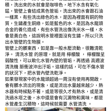
積，洗出來的水就會是咖啡色，地下水含有氧化
錳，管壁上會結成黑色管垢，洗出來的水會跟石油
一樣黑，有些洗出綠色的水，是因為裡面有銅的物
質，生鏽產生銅綠，如是藍色的水，是因為水龍頭
合金的養化造成，有些水管洗出像洗米水一樣，水
會是黃白色，這說明水管裡面沒有生鏽，所以只洗
出水管壁的生物膜。
管壁上的髒東西，如是靠一般水壓流動，很難清乾
淨。 清洗水管 的原理，就是用 檸檬酸 ， 檸檬酸呈
弱酸性，可以軟化水管內壁的管垢，再透過 高週波
清洗機 脈衝波沖出汙垢。這樣的話，可在不傷水管
的狀況下，把水管內壁洗乾淨。
如果發現家中的水龍頭超過一周沒有使用再開啟，
會有髒水流出的現象，或是流出水量越來越少，熱
水器有時候點不著，或是等很久才有熱水，或是清
洗過水塔之後，水中還是會有沉澱物和異味，都是
水管產生沉積物，這時候就需要 水管清洗 。