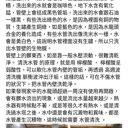
積，洗出來的水就會是咖啡色，地下水含有氧化
錳，管壁上會結成黑色管垢，洗出來的水會跟石油
一樣黑，有些洗出綠色的水，是因為裡面有銅的物
質，生鏽產生銅綠，如是藍色的水，是因為水龍頭
合金的養化造成，有些水管洗出像洗米水一樣，水
會是黃白色，這說明水管裡面沒有生鏽，所以只洗
出水管壁的生物膜。
管壁上的髒東西，如是靠一般水壓流動，很難清乾
淨。 清洗水管 的原理，就是用 檸檬酸 ， 檸檬酸呈
弱酸性，可以軟化水管內壁的管垢，再透過 高週波
清洗機 脈衝波沖出汙垢。這樣的話，可在不傷水管
的狀況下，把水管內壁洗乾淨。
如果發現家中的水龍頭超過一周沒有使用再開啟，
會有髒水流出的現象，或是流出水量越來越少，熱
水器有時候點不著，或是等很久才有熱水，或是清
洗過水塔之後，水中還是會有沉澱物和異味，都是
水管產生沉積物，這時候就需要 水管清洗 。