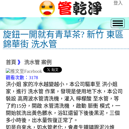
登入
旋鈕一開就有青草茶? 新竹 東區
錦華街 洗水管
首頁
》
洗水管 案例
觀看次數：3178
洪小姐 家的冷水越變越小，本公司驅車至 洪小姐
家，進行 洗水管 作業，發現是使用地下水，本公司
裝設 高周波水管清洗機，灌入 檸檬酸 至水管，等
了約15分，開啟 水管清洗機 ，啟動 脈衝 模式，一
開始就洗出黃色髒水，浴缸還留下後後黑泥，三個
多小時後，出水量恢復正常了。
如是自來水，如水管老化，會產生鐵鏽跟泥沙堆