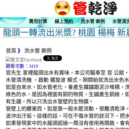
費用計算
線上預約
洗水管 案例
水管清
龍頭一轉流出米漿? 桃園 楊梅 新
首頁
》
洗水管 案例
觀看次數：3419
官先生 家裡龍頭出水有異味，本公司驅車至 官 公館，
水管清洗機 ，啟動 螺旋波 模式，剛開始就洗出米
如是自來水，如水管老化，會產生鐵鏽跟泥沙堆積，
綠色的水，是因為裡面有銅的物質，生鏽產生銅綠，
有生鏽，所以只洗出水管壁的生物膜。
管壁上的髒東西，如是靠一般水壓流動，很難清乾淨。 
波沖出汙垢。這樣的話，可在不傷水管的狀況下，把
如果發現家中的水龍頭超過一周沒有使用再開啟，會