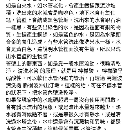
如是自來水，如水管老化，會產生鐵鏽跟泥沙堆
積，洗出來的水就會是咖啡色，地下水含有氧化
錳，管壁上會結成黑色管垢，洗出來的水會跟石油
一樣黑，有些洗出綠色的水，是因為裡面有銅的物
質，生鏽產生銅綠，如是藍色的水，是因為水龍頭
合金的養化造成，有些水管洗出像洗米水一樣，水
會是黃白色，這說明水管裡面沒有生鏽，所以只洗
出水管壁的生物膜。
管壁上的髒東西，如是靠一般水壓流動，很難清乾
淨。 清洗水管 的原理，就是用 檸檬酸 ， 檸檬酸呈
弱酸性，可以軟化水管內壁的管垢，再透過 高週波
清洗機 脈衝波沖出汙垢。這樣的話，可在不傷水管
的狀況下，把水管內壁洗乾淨。
如果發現家中的水龍頭超過一周沒有使用再開啟，
會有髒水流出的現象，或是流出水量越來越少，熱
水器有時候點不著，或是等很久才有熱水，或是清
洗過水塔之後，水中還是會有沉澱物和異味，都是
水管產生沉積物，這時候就需要 水管清洗 。