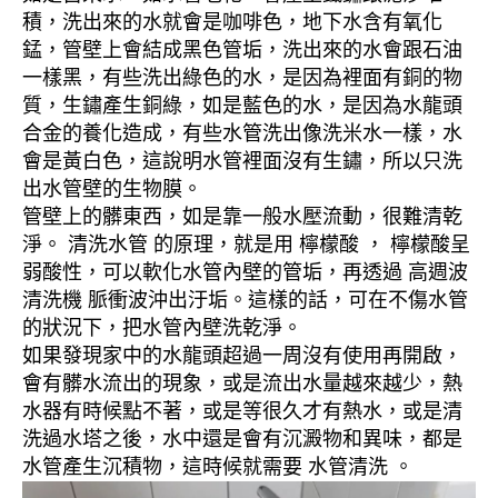
積，洗出來的水就會是咖啡色，地下水含有氧化
錳，管壁上會結成黑色管垢，洗出來的水會跟石油
一樣黑，有些洗出綠色的水，是因為裡面有銅的物
質，生鏽產生銅綠，如是藍色的水，是因為水龍頭
合金的養化造成，有些水管洗出像洗米水一樣，水
會是黃白色，這說明水管裡面沒有生鏽，所以只洗
出水管壁的生物膜。
管壁上的髒東西，如是靠一般水壓流動，很難清乾
淨。 清洗水管 的原理，就是用 檸檬酸 ， 檸檬酸呈
弱酸性，可以軟化水管內壁的管垢，再透過 高週波
清洗機 脈衝波沖出汙垢。這樣的話，可在不傷水管
的狀況下，把水管內壁洗乾淨。
如果發現家中的水龍頭超過一周沒有使用再開啟，
會有髒水流出的現象，或是流出水量越來越少，熱
水器有時候點不著，或是等很久才有熱水，或是清
洗過水塔之後，水中還是會有沉澱物和異味，都是
水管產生沉積物，這時候就需要 水管清洗 。